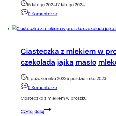
(bez
16 lutego 2024
17 lutego 2024
użycia
0 Komentarze
miksera).ciasto
z
olejem
czekolada
jogurt
naturalny
Ciasteczka z mlekiem w pr
kakao
czekolada
jajka
masło
mlek
olej
proszek
do
5 października 2023
5 października 2023
pieczenia
0 Komentarze
Ciasteczka z mlekiem w proszku.
Ciasteczka
Czytaj dalej
z