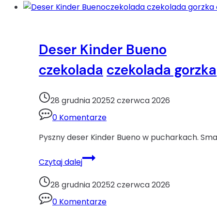
Deser Kinder Bueno
czekolada
czekolada gorzka
28 grudnia 2025
2 czerwca 2026
0 Komentarze
Pyszny deser Kinder Bueno w pucharkach. Smacz
Deser
Czytaj dalej
Kinder
Buenoczekolada
28 grudnia 2025
2 czerwca 2026
czekolada
0 Komentarze
gorzka