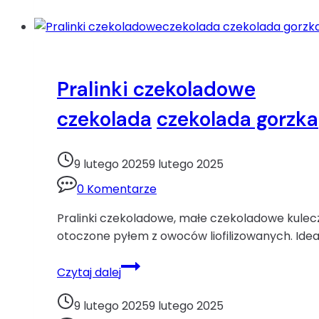
czekolada
mascarpone
morela
śmietanka
wykorzystanie
Pralinki czekoladowe
białek
czekolada
czekolada gorzka
9 lutego 2025
9 lutego 2025
0 Komentarze
Pralinki czekoladowe, małe czekoladowe kuleczk
otoczone pyłem z owoców liofilizowanych. Ide
Pralinki
Czytaj dalej
czekoladoweczekolada
czekolada
9 lutego 2025
9 lutego 2025
gorzka