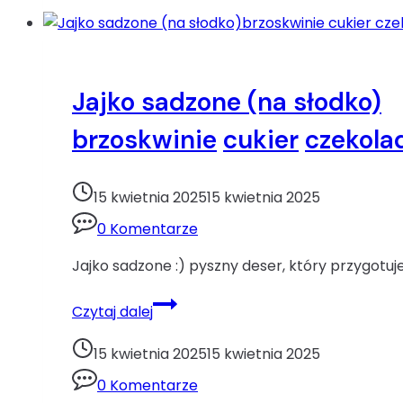
czekolada
mleczna
mascarpone
śmietanka
Jajko sadzone (na słodko)
brzoskwinie
cukier
czekola
15 kwietnia 2025
15 kwietnia 2025
0 Komentarze
Jajko sadzone :) pyszny deser, który przygotu
Jajko
Czytaj dalej
sadzone
(na
15 kwietnia 2025
15 kwietnia 2025
słodko)brzoskwinie
0 Komentarze
cukier