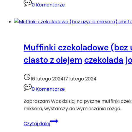
0 Komentarze
czekolada
mleczna
deser
mascarpone
Walentynki
Muffinki czekoladowe (bez 
ciasto z olejem
czekolada
j
16 lutego 2024
17 lutego 2024
0 Komentarze
Zapraszam Was dzisiaj na pyszne muffinki czek
miksera, wystarczy do wymieszania rózga.
Muffinki
Czytaj dalej
czekoladowe