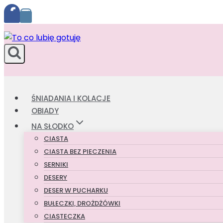
Przejdź
do
treści
ŚNIADANIA I KOLACJE
OBIADY
NA SŁODKO
CIASTA
CIASTA BEZ PIECZENIA
SERNIKI
DESERY
DESER W PUCHARKU
BUŁECZKI, DROŻDŻÓWKI
CIASTECZKA