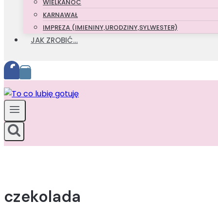
WIELKANOC
KARNAWAŁ
IMPREZA (IMIENINY,URODZINY,SYLWESTER)
JAK ZROBIĆ…
czekolada