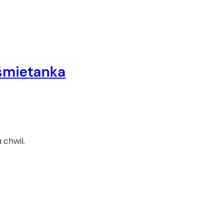
śmietanka
 chwil.