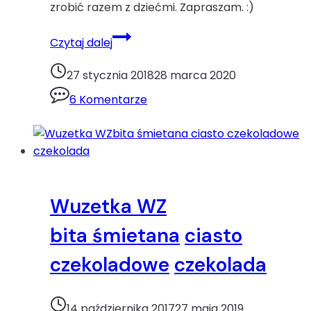
zrobić razem z dziećmi. Zapraszam. :)
Murzynek
Czytaj dalej
z
powidłami
27 stycznia 2018
28 marca 2020
śliwkowymi
6 Komentarze
i
polewą
czekoladowąciasto
czekoladowe
ciasto
z
Wuzetka WZ
olejem
czekolada
bita śmietana
ciasto
jajka
czekoladowe
czekolada
kakao
powidła
śliwkowe
14 października 2017
27 maja 2019