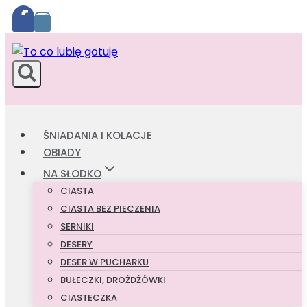
Przejdź
do
treści
ŚNIADANIA I KOLACJE
OBIADY
NA SŁODKO
CIASTA
CIASTA BEZ PIECZENIA
SERNIKI
DESERY
DESER W PUCHARKU
BUŁECZKI, DROŻDŻÓWKI
CIASTECZKA