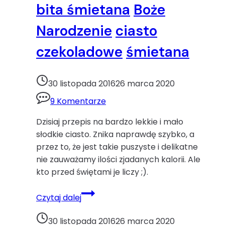
bita śmietana
Boże
Narodzenie
ciasto
czekoladowe
śmietana
30 listopada 2016
26 marca 2020
9 Komentarze
Dzisiaj przepis na bardzo lekkie i mało
słodkie ciasto. Znika naprawdę szybko, a
przez to, że jest takie puszyste i delikatne
nie zauważamy ilości zjadanych kalorii. Ale
kto przed świętami je liczy ;).
Ciasto
Czytaj dalej
z
bitą
30 listopada 2016
26 marca 2020