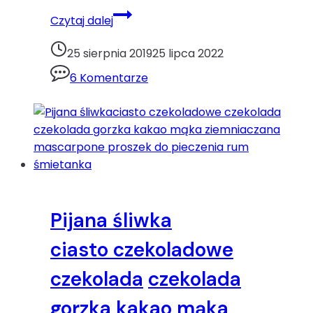
Ciasto
Czytaj dalej
z
cukinią
25 sierpnia 2019
25 lipca 2022
i
6 Komentarze
polewą
czekoladową.ciasto
czekoladowe
cukinia
kakao
Pijana śliwka
ciasto czekoladowe
czekolada
czekolada
gorzka
kakao
mąka