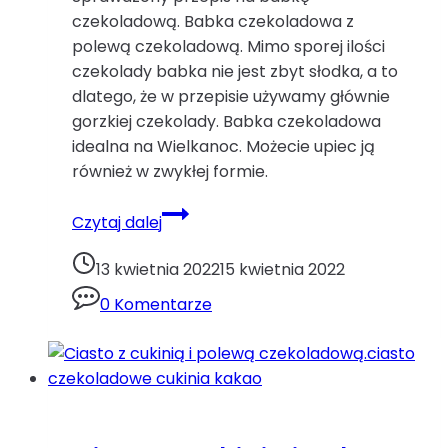
czekoladową. Babka czekoladowa z
polewą czekoladową. Mimo sporej ilości
czekolady babka nie jest zbyt słodka, a to
dlatego, że w przepisie używamy głównie
gorzkiej czekolady. Babka czekoladowa
idealna na Wielkanoc. Możecie upiec ją
również w zwykłej formie.
Babka
Czytaj dalej
czekoladowa
z
13 kwietnia 2022
15 kwietnia 2022
polewą.ciasto
0 Komentarze
czekoladowe
czekolada
czekolada
gorzka
kakao
proszek