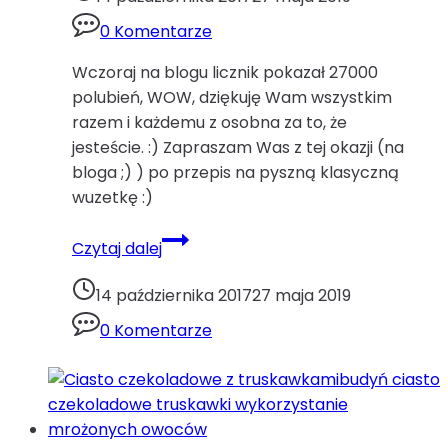
soda
oczyszczona
0 Komentarze
Wczoraj na blogu licznik pokazał 27000
polubień, WOW, dziękuję Wam wszystkim
razem i każdemu z osobna za to, że
jesteście. :) Zapraszam Was z tej okazji (na
bloga ;) ) po przepis na pyszną klasyczną
wuzetkę :)
Wuzetka
Czytaj dalej
WZbita
śmietana
14 października 2017
27 maja 2019
ciasto
0 Komentarze
czekoladowe
czekolada