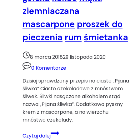
ziemniaczana
mascarpone
proszek do
pieczenia
rum
śmietanka
8 marca 2018
29 listopada 2020
0 Komentarze
Dzisiaj sprawdzony przepis na ciasto „Pijana
śliwka” Ciasto czekoladowe z mnóstwem
śliwek. Śliwki nasączone alkoholem stąd
nazwa „Pijana śliwka”. Dodatkowo pyszny
krem z mascarpone, a na wierzchu
mnóstwo czekolady.
Pijana
Czytaj dalej