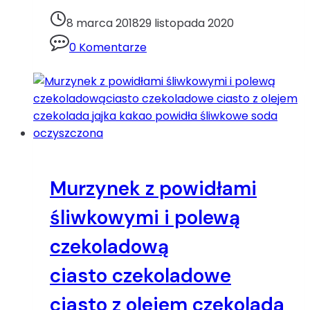
śliwkaciasto
czekoladowe
8 marca 2018
29 listopada 2020
czekolada
0 Komentarze
czekolada
gorzka
kakao
mąka
ziemniaczana
mascarpone
proszek
do
Murzynek z powidłami
pieczenia
rum
śliwkowymi i polewą
śmietanka
czekoladową
ciasto czekoladowe
ciasto z olejem
czekolada