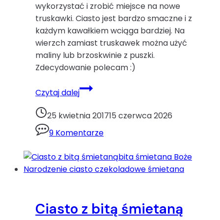
wykorzystać i zrobić miejsce na nowe
truskawki. Ciasto jest bardzo smaczne i z
każdym kawałkiem wciąga bardziej. Na
wierzch zamiast truskawek można użyć
maliny lub brzoskwinie z puszki.
Zdecydowanie polecam :)
Ciasto
Czytaj dalej
czekoladowe
z
25 kwietnia 2017
15 czerwca 2026
truskawkamibudyń
9 Komentarze
ciasto
czekoladowe
truskawki
wykorzystanie
mrożonych
owoców
Ciasto z bitą śmietaną