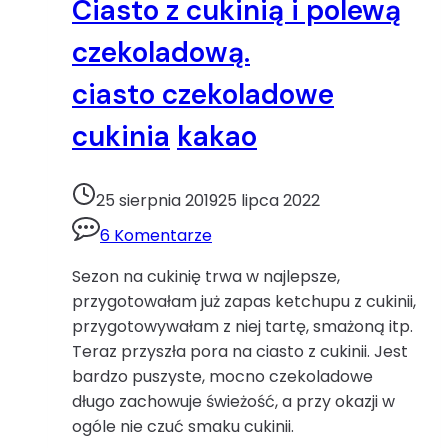
Ciasto z cukinią i polewą
do
pieczenia
czekoladową.
Wielkanoc
ciasto czekoladowe
cukinia
kakao
25 sierpnia 2019
25 lipca 2022
6 Komentarze
Sezon na cukinię trwa w najlepsze,
przygotowałam już zapas ketchupu z cukinii,
przygotowywałam z niej tartę, smażoną itp.
Teraz przyszła pora na ciasto z cukinii. Jest
bardzo puszyste, mocno czekoladowe
długo zachowuje świeżość, a przy okazji w
ogóle nie czuć smaku cukinii.