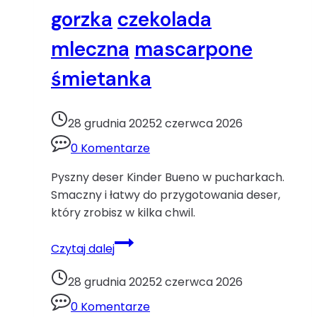
gorzka
czekolada
mleczna
mascarpone
śmietanka
28 grudnia 2025
2 czerwca 2026
0 Komentarze
Pyszny deser Kinder Bueno w pucharkach.
Smaczny i łatwy do przygotowania deser,
który zrobisz w kilka chwil.
Deser
Czytaj dalej
Kinder
Buenoczekolada
28 grudnia 2025
2 czerwca 2026
czekolada
0 Komentarze
gorzka