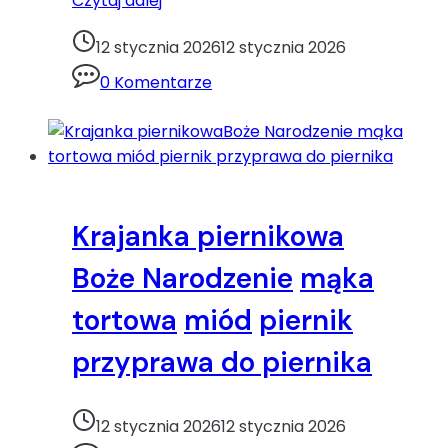
Czytaj dalej
makaronowe
nadziewane
12 stycznia 2026
12 stycznia 2026
szpinakiem
0 Komentarze
i
ricottą.makaron
obiad
ricotta
szpinak
Krajanka piernikowa
Boże Narodzenie
mąka
tortowa
miód
piernik
przyprawa do piernika
12 stycznia 2026
12 stycznia 2026