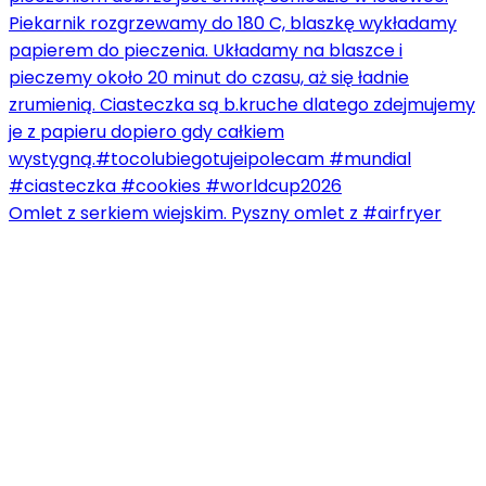
Omlet z serkiem wiejskim. Pyszny omlet z #airfryer