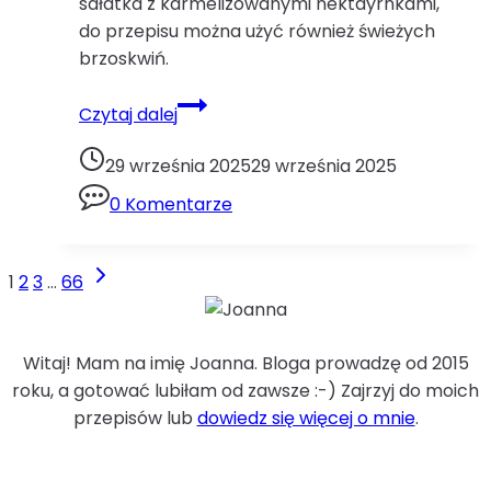
sałatka z karmelizowanymi nektayrnkami,
do przepisu można użyć również świeżych
brzoskwiń.
Lekka
Czytaj dalej
sałatka
z
29 września 2025
29 września 2025
burratą
0 Komentarze
i
karmelizowanymi
nektarynkami.brzoskwinie
Następna
Nawigacja
1
2
3
…
66
burrata
strona
strony
miód
musztarda
Witaj! Mam na imię Joanna. Bloga prowadzę od 2015
nektarynki
roku, a gotować lubiłam od zawsze :-) Zajrzyj do moich
rucola
przepisów lub
dowiedz się więcej o mnie
.
rukola
szynka
parmeńska