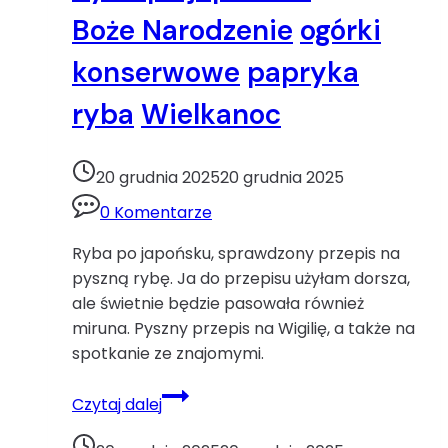
kokosowe
Boże Narodzenie
ogórki
konserwowe
papryka
ryba
Wielkanoc
20 grudnia 2025
20 grudnia 2025
0 Komentarze
Ryba po japońsku, sprawdzony przepis na
pyszną rybę. Ja do przepisu użyłam dorsza,
ale świetnie będzie pasowała również
miruna. Pyszny przepis na Wigilię, a także na
spotkanie ze znajomymi.
Ryba
Czytaj dalej
po
japońskuBoże