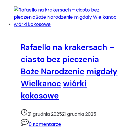
czekolada
mleczna
mascarpone
śmietanka
Rafaello na krakersach –
ciasto bez pieczenia
Boże Narodzenie
migdały
Wielkanoc
wiórki
kokosowe
21 grudnia 2025
21 grudnia 2025
0 Komentarze