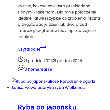
Pyszne, kokosowe ciasto przekładane
słonymi krakersami. Dla mnie połączenie
idealne, łatwe i szybkie do zrobienia. Można
przygotować je dzień lub dwa przed
imprezą, świętami, wtedy lepiej przejdzie
smakami.
Rafaello
Czytaj dalej
na
krakersach
21 grudnia 2025
21 grudnia 2025
–
0 Komentarze
ciasto
bez
pieczeniaBoże
Narodzenie
migdały
Wielkanoc
Ryba po japońsku
wiórki