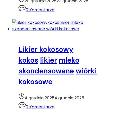
20 grudnia 2025
20 grudnia 2025
Narodzenie
0 Komentarze
ogórki
konserwowe
papryka
ryba
Wielkanoc
Likier kokosowy
kokos
likier
mleko
skondensowane
wiórki
kokosowe
4 grudnia 2025
4 grudnia 2025
0 Komentarze