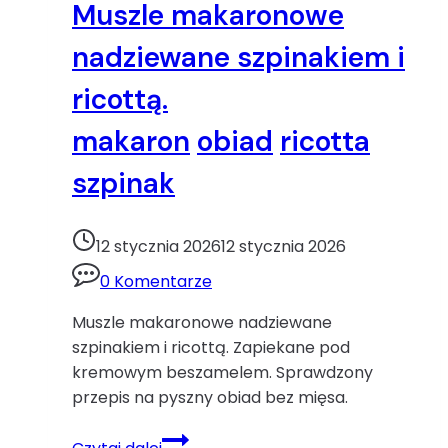
Muszle makaronowe
nadziewane szpinakiem i
ricottą.
makaron
obiad
ricotta
szpinak
12 stycznia 2026
12 stycznia 2026
0 Komentarze
Muszle makaronowe nadziewane
szpinakiem i ricottą. Zapiekane pod
kremowym beszamelem. Sprawdzony
przepis na pyszny obiad bez mięsa.
Muszle