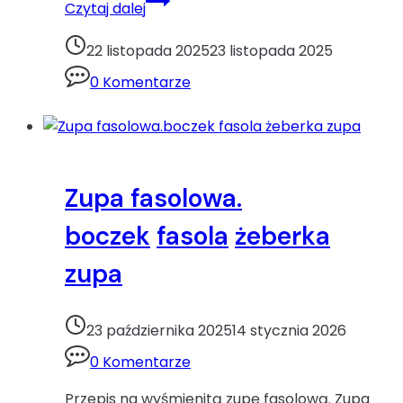
Czytaj dalej
–
jak
22 listopada 2025
23 listopada 2025
zrobić
0 Komentarze
pyszne
ciasteczkaBoże
Narodzenie
ciasteczka
kajmak
Zupa fasolowa.
orzeszki
boczek
fasola
żeberka
zupa
23 października 2025
14 stycznia 2026
0 Komentarze
Przepis na wyśmienitą zupę fasolową. Zupa