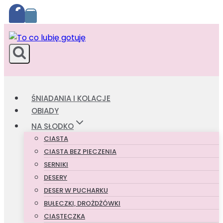
Przejdź
do
treści
ŚNIADANIA I KOLACJE
OBIADY
NA SŁODKO
CIASTA
CIASTA BEZ PIECZENIA
SERNIKI
DESERY
DESER W PUCHARKU
BUŁECZKI, DROŻDŻÓWKI
CIASTECZKA