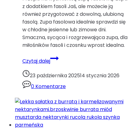
z dodatkiem fasoli Jaś, ale możecie ją
również przygotować z dowolną, ulubioną
fasolą. Zupa fasolowa idealnie sprawdzi się
w chłodne jesienne lub zimowe dni.
Smaczna, sycąca i rozgrzewająca zupa, dla
miłośników fasoli i czosnku wprost idealna.
Zupa
Czytaj dalej
fasolowa.boczek
fasola
23 października 2025
14 stycznia 2026
żeberka
0 Komentarze
zupa