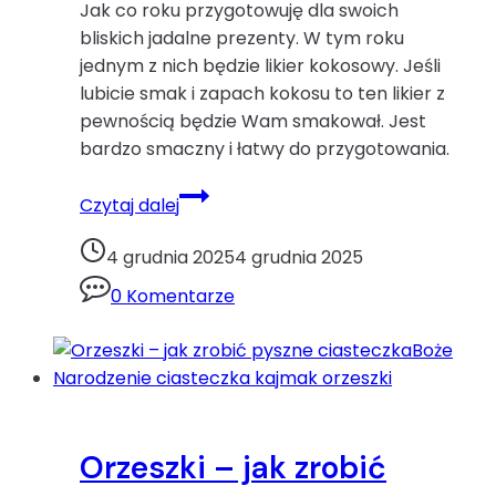
Jak co roku przygotowuję dla swoich
bliskich jadalne prezenty. W tym roku
jednym z nich będzie likier kokosowy. Jeśli
lubicie smak i zapach kokosu to ten likier z
pewnością będzie Wam smakował. Jest
bardzo smaczny i łatwy do przygotowania.
Likier
Czytaj dalej
kokosowykokos
likier
4 grudnia 2025
4 grudnia 2025
mleko
0 Komentarze
skondensowane
wiórki
kokosowe
Orzeszki – jak zrobić