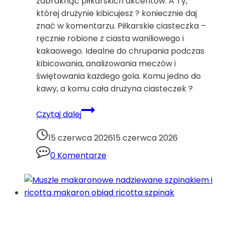
zabraknąć piłkarskich akcentów. A Ty,
której drużynie kibicujesz ? koniecznie daj
znać w komentarzu. Piłkarskie ciasteczka –
ręcznie robione z ciasta waniliowego i
kakaowego. Idealne do chrupania podczas
kibicowania, analizowania meczów i
świętowania każdego gola. Komu jedno do
kawy, a komu cała drużyna ciasteczek ?
Piłkarskie
Czytaj dalej
ciasteczkaciasteczka
ciasteczka
15 czerwca 2026
15 czerwca 2026
maślane
0 Komentarze
kakao
masło