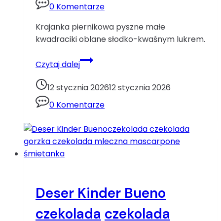
0 Komentarze
Krajanka piernikowa pyszne małe
kwadraciki oblane słodko-kwaśnym lukrem.
Krajanka
Czytaj dalej
piernikowaBoże
Narodzenie
12 stycznia 2026
12 stycznia 2026
mąka
0 Komentarze
tortowa
miód
piernik
przyprawa
do
piernika
Deser Kinder Bueno
czekolada
czekolada