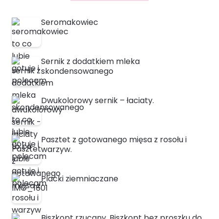
Seromakowiec
Sernik z dodatkiem mleka
skondensowanego
Dwukolorowy sernik – łaciaty.
Pasztet z gotowanego mięsa z rosołu i
warzyw.
Placki ziemniaczane
Biszkopt rzucany. Biszkopt bez proszku do