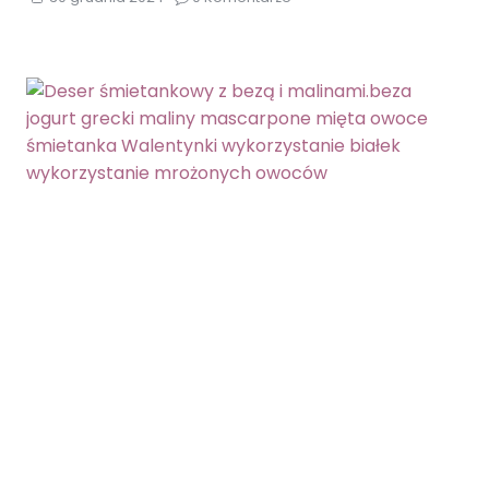
AWOKADO
I
MANGO.AWOKADO
IMPREZA
MANGO
PRZEKĄSKA
RUKOLA
SYLWESTER
SZYNKA
PARMEŃSKA
WALENTYNKI