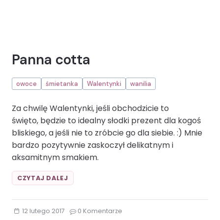
Panna cotta
owoce
śmietanka
Walentynki
wanilia
Za chwilę Walentynki, jeśli obchodzicie to
święto, będzie to idealny słodki prezent dla kogoś
bliskiego, a jeśli nie to zróbcie go dla siebie. :) Mnie
bardzo pozytywnie zaskoczył delikatnym i
aksamitnym smakiem.
PANNA
CZYTAJ DALEJ
COTTAOWOCE
ŚMIETANKA
WALENTYNKI
12 lutego 2017
0 Komentarze
WANILIA