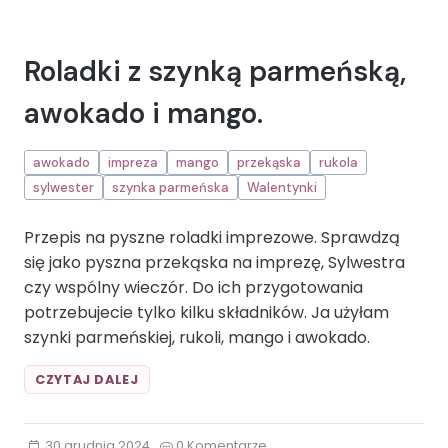
Roladki z szynką parmeńską,
awokado i mango.
awokado
impreza
mango
przekąska
rukola
sylwester
szynka parmeńska
Walentynki
Przepis na pyszne roladki imprezowe. Sprawdzą
się jako pyszna przekąska na imprezę, Sylwestra
czy wspólny wieczór. Do ich przygotowania
potrzebujecie tylko kilku składników. Ja użyłam
szynki parmeńskiej, rukoli, mango i awokado.
ROLADKI
CZYTAJ DALEJ
Z
SZYNKĄ
PARMEŃSKĄ,
30 grudnia 2024
0 Komentarze