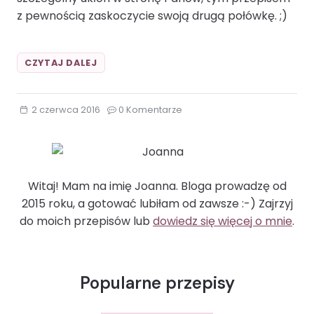
z pewnością zaskoczycie swoją drugą połówkę. ;)
PIERŚ
CZYTAJ DALEJ
Z
KURCZAKA
W
2 czerwca 2016
0 Komentarze
CIEŚCIE
FRANCUSKIMCIASTO
FRANCUSKIE
DRÓB
KURCZAK
Witaj! Mam na imię Joanna. Bloga prowadzę od
SZPINAK
WALENTYNKI
2015 roku, a gotować lubiłam od zawsze :-) Zajrzyj
do moich przepisów lub
dowiedz się więcej o mnie
.
Popularne przepisy