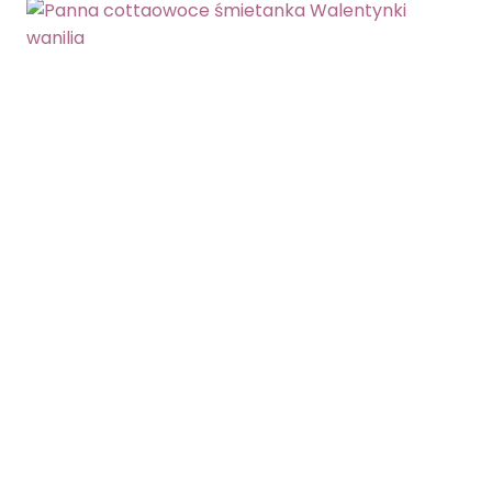
DESER
JAJKA
OWOCE
WALENTYNKI
WYKORZYSTANIE
BIAŁEK