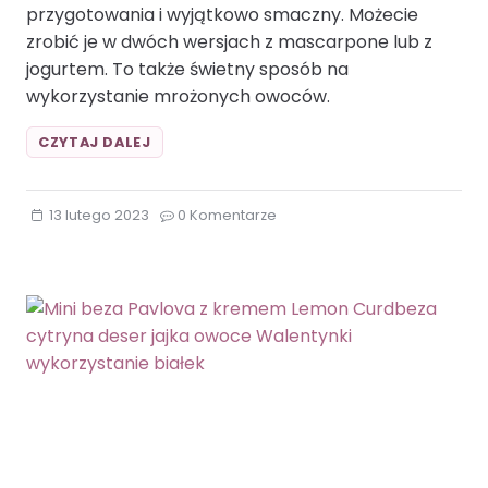
przygotowania i wyjątkowo smaczny. Możecie
zrobić je w dwóch wersjach z mascarpone lub z
jogurtem. To także świetny sposób na
wykorzystanie mrożonych owoców.
DESER
CZYTAJ DALEJ
ŚMIETANKOWY
Z
BEZĄ
13 lutego 2023
0 Komentarze
I
MALINAMI.BEZA
JOGURT
GRECKI
MALINY
MASCARPONE
MIĘTA
OWOCE
ŚMIETANKA
WALENTYNKI
WYKORZYSTANIE
BIAŁEK
WYKORZYSTANIE