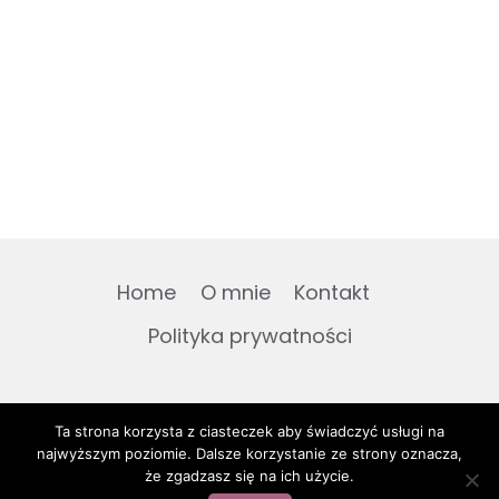
Home
O mnie
Kontakt
Polityka prywatności
Ta strona korzysta z ciasteczek aby świadczyć usługi na
najwyższym poziomie. Dalsze korzystanie ze strony oznacza,
że zgadzasz się na ich użycie.
© 2026 To co lubię gotuję
Blog setup by
Digital Guru