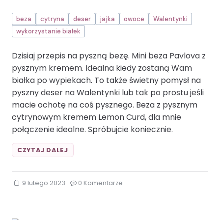
beza
cytryna
deser
jajka
owoce
Walentynki
wykorzystanie białek
Dzisiaj przepis na pyszną bezę. Mini beza Pavlova z
pysznym kremem. Idealna kiedy zostaną Wam
białka po wypiekach. To także świetny pomysł na
pyszny deser na Walentynki lub tak po prostu jeśli
macie ochotę na coś pysznego. Beza z pysznym
cytrynowym kremem Lemon Curd, dla mnie
połączenie idealne. Spróbujcie koniecznie.
MINI
CZYTAJ DALEJ
BEZA
PAVLOVA
Z
9 lutego 2023
0 Komentarze
KREMEM
LEMON
CURDBEZA
CYTRYNA