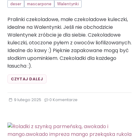
deser
mascarpone
Walentynki
Pralinki czekoladowe, małe czekoladowe kuleczki,
idealne na Walentynki. Jeśli nie obchodzicie
Walentynek zróbcie je dla siebie. Czekoladowe
kuleczki, otoczone pyłem z owoców liofilizowanych.
Idealne do kawy :) Pięknie zapakowane mogą być
słodkim upominkiem. Czekoladki dla każdego
łasucha :).
PRALINKI
CZYTAJ DALEJ
CZEKOLADOWECZEKOLADA
CZEKOLADA
GORZKA
9 lutego 2025
0 Komentarze
CZEKOLADA
MLECZNA
DESER
MASCARPONE
WALENTYNKI