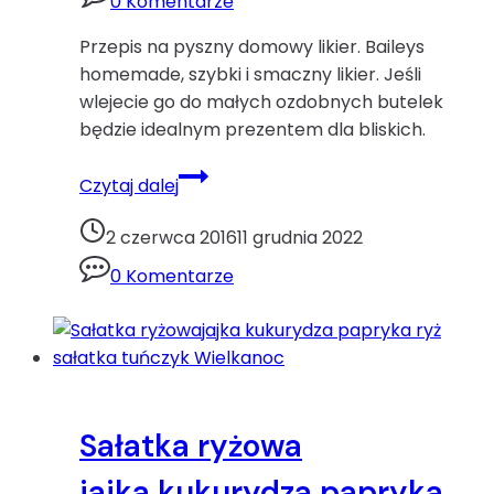
0 Komentarze
Przepis na pyszny domowy likier. Baileys
homemade, szybki i smaczny likier. Jeśli
wlejecie go do małych ozdobnych butelek
będzie idealnym prezentem dla bliskich.
Baileys
Czytaj dalej
homemadekajmak
kawa
2 czerwca 2016
11 grudnia 2022
mleko
0 Komentarze
skondensowane
Sałatka ryżowa
jajka
kukurydza
papryka