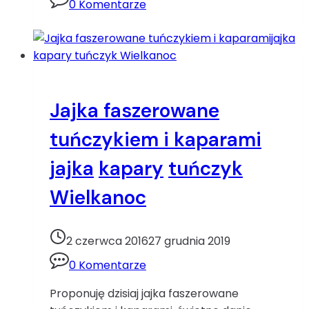
0 Komentarze
ryż
sałatka
tuńczyk
Wielkanoc
Jajka faszerowane
tuńczykiem i kaparami
jajka
kapary
tuńczyk
Wielkanoc
2 czerwca 2016
27 grudnia 2019
0 Komentarze
Proponuję dzisiaj jajka faszerowane