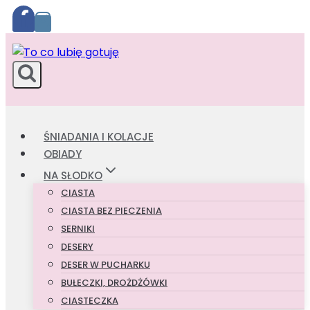
Przejdź
do
treści
ŚNIADANIA I KOLACJE
OBIADY
NA SŁODKO
CIASTA
CIASTA BEZ PIECZENIA
SERNIKI
DESERY
DESER W PUCHARKU
BUŁECZKI, DROŻDŻÓWKI
CIASTECZKA