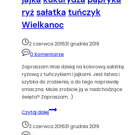
ryż
sałatka
tuńczyk
Wielkanoc
2 czerwca 2016
31 grudnia 2019
0 Komentarze
Zapraszam Was dzisiaj na kolorową sałatkę
ryżową z tuńczykiem i jajkami. Jest łatwa i
szybka do zrobienia, a do tego naprawdę
smaczna. Może zrobicie ją w nadchodzące
święta? Zapraszam. :)
Sałatka
Czytaj dalej
ryżowajajka
kukurydza
2 czerwca 2016
31 grudnia 2019
papryka