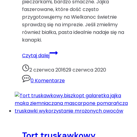
pieczarkami, bardzo smaczne. Jajka
faszerowane, które dość często
przygotowujemy na Wielkanoc świetnie
sprawdzą się na imprezie. Jeśli zmielimy
również białka, pasta idealnie nadaje się na
kanapki.
Jajka
Czytaj dalej
faszerowane
pieczarkami
2 czerwca 2016
29 czerwca 2020
Ijajka
0 Komentarze
koper
musztarda
pieczarki
Wielkanoc
Tort truskawkowy.