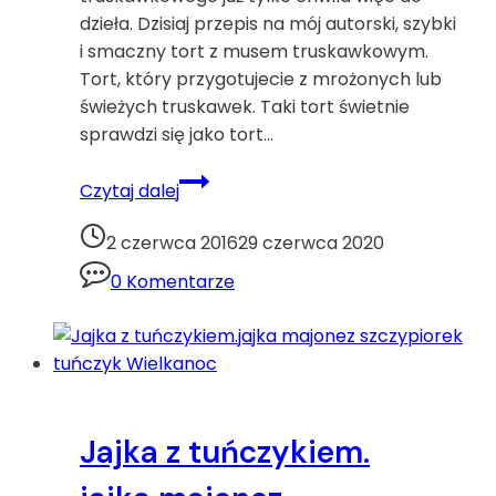
dzieła. Dzisiaj przepis na mój autorski, szybki
i smaczny tort z musem truskawkowym.
Tort, który przygotujecie z mrożonych lub
świeżych truskawek. Taki tort świetnie
sprawdzi się jako tort…
Tort
Czytaj dalej
truskawkowy.biszkopt
galaretka
2 czerwca 2016
29 czerwca 2020
jajka
0 Komentarze
mąka
ziemniaczana
mascarpone
pomarańcza
truskawki
wykorzystanie
Jajka z tuńczykiem.
mrożonych
owoców