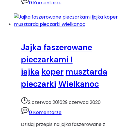
0 Komentarze
tuńczykiemjajka
marchewka
sałatka
tuńczyk
warzywa
Wielkanoc
Jajka faszerowane
pieczarkami I
jajka
koper
musztarda
pieczarki
Wielkanoc
2 czerwca 2016
29 czerwca 2020
0 Komentarze
Dzisiaj przepis na jajka faszerowane z