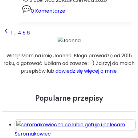
2 czerwca 2016
29 czerwca 2020
majonez
0 Komentarze
szczypiorek
tuńczyk
Wielkanoc
Poprzednia
Nawigacja
1
…
4
5
6
strona
strony
Witaj! Mam na imię Joanna. Bloga prowadzę od 2015
roku, a gotować lubiłam od zawsze :-) Zajrzyj do moich
przepisów lub
dowiedz się więcej o mnie
.
Popularne przepisy
Seromakowiec