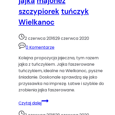
jajka
majonez
szczypiorek
tuńczyk
Wielkanoc
2 czerwca 2016
29 czerwca 2020
0 Komentarze
Kolejna propozycja jajeczna, tym razem
jajka z tuńczykiem. Jajka faszerowane
tuńczykiem, idealne na Wielkanoc, pyszne
śniadanie. Doskonale sprawdzą się jako
przyssawka na imprezę. Łatwe i szybkie do
zrobienia jajka faszerowane.
Jajka
Czytaj dalej
z
tuńczykiem.jajka