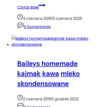
Faszerowane
Czytaj dalej
ziemniakinatka
pieczarki
3 czerwca 2016
15 czerwca 2026
wieprzowina
0 Komentarze
ziemniaki
Baileys homemade
kajmak
kawa
mleko
skondensowane
2 czerwca 2016
11 grudnia 2022