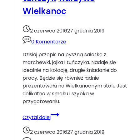
Wielkanoc
2 czerwca 2016
27 grudnia 2019
0 Komentarze
Dzisiaj przepis na pyszną sałatkę z
marchewki, jajka i tuńczyka. Nadaje się
idealnie na kolację, drugie śniadanie do
pracy. Będzie się również ładnie
prezentowała na Wielkanocnym stole.Jest
delikatna w smaku i szybka w
przygotowaniu.
Sałatka
Czytaj dalej
z
marchewką
2 czerwca 2016
27 grudnia 2019
i