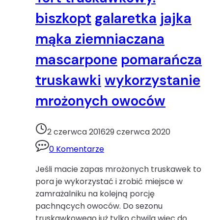
biszkopt
galaretka
jajka
mąka ziemniaczana
mascarpone
pomarańcza
truskawki
wykorzystanie
mrożonych owoców
2 czerwca 2016
29 czerwca 2020
0 Komentarze
Jeśli macie zapas mrożonych truskawek to
pora je wykorzystać i zrobić miejsce w
zamrażalniku na kolejną porcję
pachnących owoców. Do sezonu
truskawkowego już tylko chwila więc do