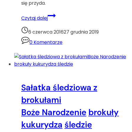
się przyda.
Łódeczki
Czytaj dalej
z
awokadoawokado
6 czerwca 2016
27 grudnia 2019
jogurt
0 Komentarze
jogurt
grecki
kukurydza
tuńczyk
Sałatka śledziowa z
brokułami
Boże Narodzenie
brokuły
kukurydza
śledzie