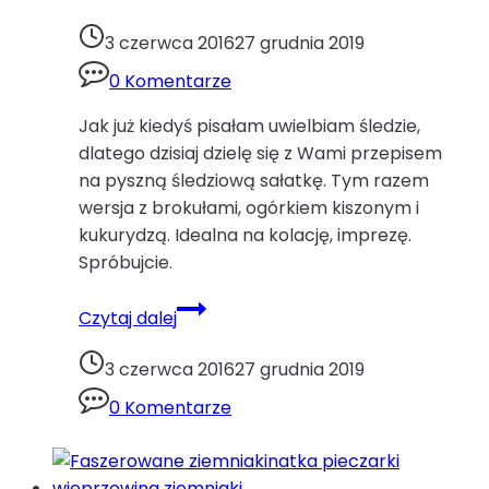
3 czerwca 2016
27 grudnia 2019
0 Komentarze
Jak już kiedyś pisałam uwielbiam śledzie,
dlatego dzisiaj dzielę się z Wami przepisem
na pyszną śledziową sałatkę. Tym razem
wersja z brokułami, ogórkiem kiszonym i
kukurydzą. Idealna na kolację, imprezę.
Spróbujcie.
Sałatka
Czytaj dalej
śledziowa
z
3 czerwca 2016
27 grudnia 2019
brokułamiBoże
0 Komentarze
Narodzenie
brokuły
kukurydza