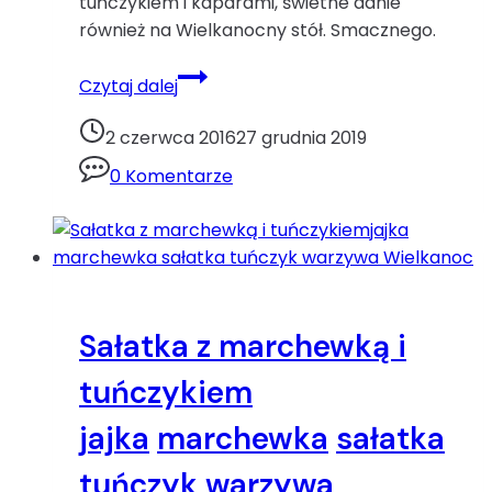
tuńczykiem i kaparami, świetne danie
również na Wielkanocny stół. Smacznego.
Jajka
Czytaj dalej
faszerowane
tuńczykiem
2 czerwca 2016
27 grudnia 2019
i
0 Komentarze
kaparamijajka
kapary
tuńczyk
Wielkanoc
Sałatka z marchewką i
tuńczykiem
jajka
marchewka
sałatka
tuńczyk
warzywa