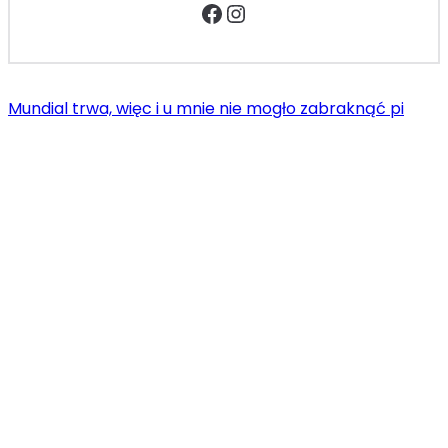
Facebook
Instagram
Mundial trwa, więc i u mnie nie mogło zabraknąć pi