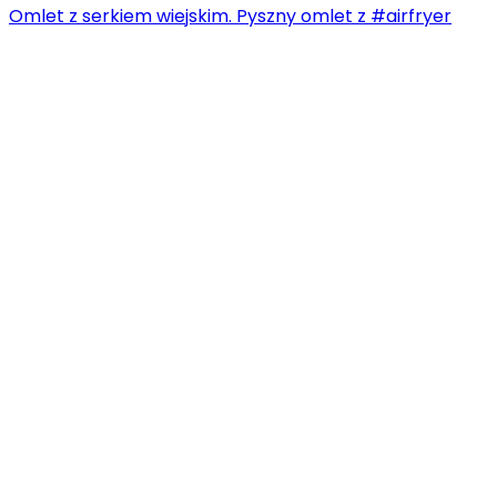
Omlet z serkiem wiejskim. Pyszny omlet z #airfryer