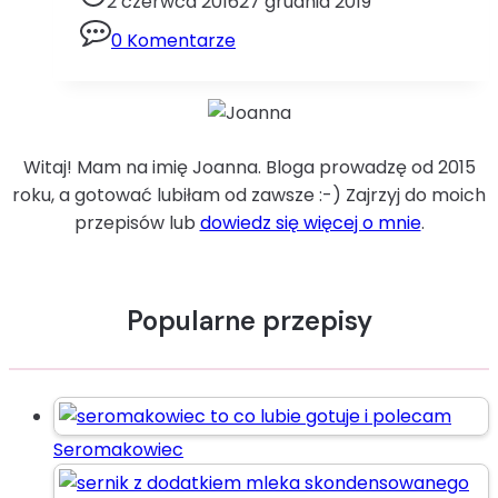
2 czerwca 2016
27 grudnia 2019
i
0 Komentarze
kaparamijajka
kapary
tuńczyk
Wielkanoc
Witaj! Mam na imię Joanna. Bloga prowadzę od 2015
roku, a gotować lubiłam od zawsze :-) Zajrzyj do moich
przepisów lub
dowiedz się więcej o mnie
.
Popularne przepisy
Seromakowiec