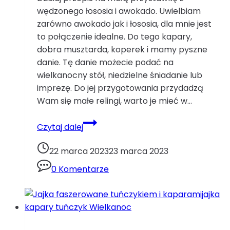
wędzonego łososia i awokado. Uwielbiam
zarówno awokado jak i łososia, dla mnie jest
to połączenie idealne. Do tego kapary,
dobra musztarda, koperek i mamy pyszne
danie. Tę danie możecie podać na
wielkanocny stół, niedzielne śniadanie lub
imprezę. Do jej przygotowania przydadzą
Wam się małe relingi, warto je mieć w…
Tatar
Czytaj dalej
z
awokado
22 marca 2023
23 marca 2023
i
0 Komentarze
wędzonego
łososia.awokado
cytryna
kapary
koperek