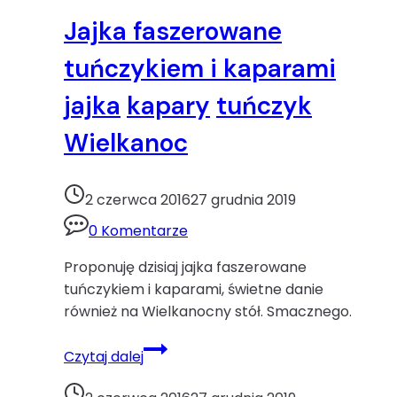
oliwa
Jajka faszerowane
z
oliwek
tuńczykiem i kaparami
wędzony
jajka
kapary
tuńczyk
łosoś
Wielkanoc
Wielkanoc
2 czerwca 2016
27 grudnia 2019
0 Komentarze
Proponuję dzisiaj jajka faszerowane
tuńczykiem i kaparami, świetne danie
również na Wielkanocny stół. Smacznego.
Jajka
Czytaj dalej
faszerowane
tuńczykiem