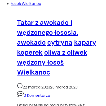
Tatar z awokado i
wędzonego łososia.
awokado
cytryna
kapary
koperek
oliwa z oliwek
wędzony łosoś
Wielkanoc
22 marca 2023
23 marca 2023
0 Komentarze
Dzisiaj przepis na małą przystawkę z