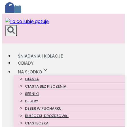
Przejdź
do
treści
ŚNIADANIA I KOLACJE
OBIADY
NA SŁODKO
CIASTA
CIASTA BEZ PIECZENIA
SERNIKI
DESERY
DESER W PUCHARKU
BUŁECZKI, DROŻDŻÓWKI
CIASTECZKA