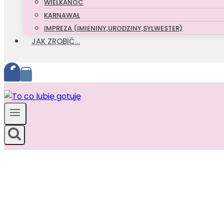
WIELKANOC
KARNAWAŁ
IMPREZA (IMIENINY,URODZINY,SYLWESTER)
JAK ZROBIĆ…