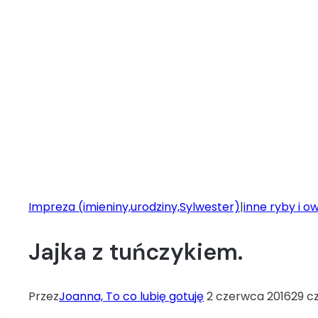
Impreza (imieniny,urodziny,Sylwester)
|
inne ryby i 
Jajka z tuńczykiem.
Przez
Joanna, To co lubię gotuję
2 czerwca 2016
29 c