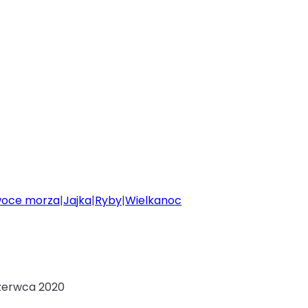
owoce morza
|
Jajka
|
Ryby
|
Wielkanoc
zerwca 2020