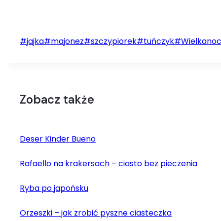
Tagi
#
jajka
#
majonez
#
szczypiorek
#
tuńczyk
#
Wielkano
wpisu:
Zobacz także
Deser Kinder Bueno
Rafaello na krakersach – ciasto bez pieczenia
Ryba po japońsku
Orzeszki – jak zrobić pyszne ciasteczka