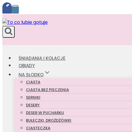
Przejdź
do
treści
ŚNIADANIA I KOLACJE
OBIADY
NA SŁODKO
CIASTA
CIASTA BEZ PIECZENIA
SERNIKI
DESERY
DESER W PUCHARKU
BUŁECZKI, DROŻDŻÓWKI
CIASTECZKA