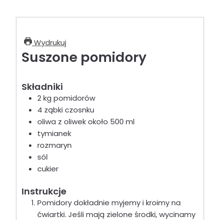
Wydrukuj
Suszone pomidory
Składniki
2 kg pomidorów
4 ząbki czosnku
oliwa z oliwek około 500 ml
tymianek
rozmaryn
sól
cukier
Instrukcje
Pomidory dokładnie myjemy i kroimy na
ćwiartki. Jeśli mają zielone środki, wycinamy