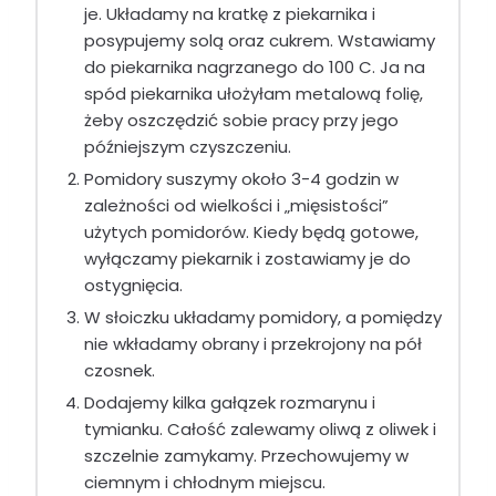
je. Układamy na kratkę z piekarnika i
posypujemy solą oraz cukrem. Wstawiamy
do piekarnika nagrzanego do 100 C. Ja na
spód piekarnika ułożyłam metalową folię,
żeby oszczędzić sobie pracy przy jego
późniejszym czyszczeniu.
Pomidory suszymy około 3-4 godzin w
zależności od wielkości i „mięsistości”
użytych pomidorów. Kiedy będą gotowe,
wyłączamy piekarnik i zostawiamy je do
ostygnięcia.
W słoiczku układamy pomidory, a pomiędzy
nie wkładamy obrany i przekrojony na pół
czosnek.
Dodajemy kilka gałązek rozmarynu i
tymianku. Całość zalewamy oliwą z oliwek i
szczelnie zamykamy. Przechowujemy w
ciemnym i chłodnym miejscu.