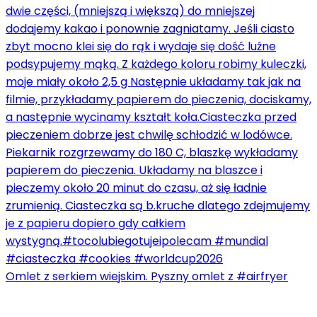
Omlet z serkiem wiejskim. Pyszny omlet z #airfryer