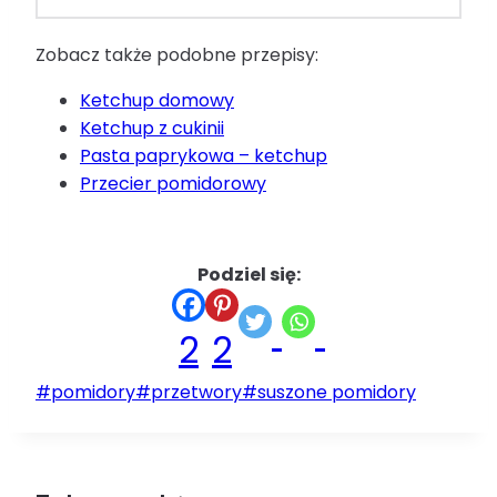
Zobacz także podobne przepisy:
Ketchup domowy
Ketchup z cukinii
Pasta paprykowa – ketchup
Przecier pomidorowy
Podziel się:
2
2
Tagi
#
pomidory
#
przetwory
#
suszone pomidory
wpisu: