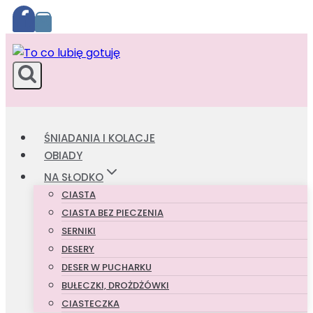
Przejdź
do
treści
ŚNIADANIA I KOLACJE
OBIADY
NA SŁODKO
CIASTA
CIASTA BEZ PIECZENIA
SERNIKI
DESERY
DESER W PUCHARKU
BUŁECZKI, DROŻDŻÓWKI
CIASTECZKA