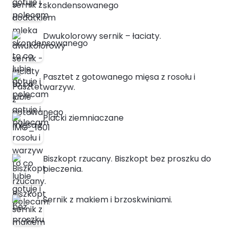
skondensowanego
Dwukolorowy sernik – łaciaty.
Pasztet z gotowanego mięsa z rosołu i
warzyw.
Placki ziemniaczane
Biszkopt rzucany. Biszkopt bez proszku do
pieczenia.
Sernik z makiem i brzoskwiniami.