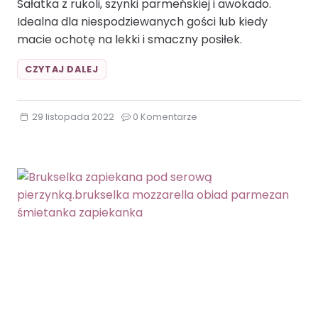
Sałatka z rukoli, szynki parmeńskiej i awokado.
Idealna dla niespodziewanych gości lub kiedy
macie ochotę na lekki i smaczny posiłek.
SAŁATKA
CZYTAJ DALEJ
Z
RUKOLĄ,
SZYNKĄ
29 listopada 2022
0 Komentarze
PARMEŃSKĄ
I
AWOKADO.AWOKADO
MOZZARELLA
RUKOLA
SZYNKA
PARMEŃSKA