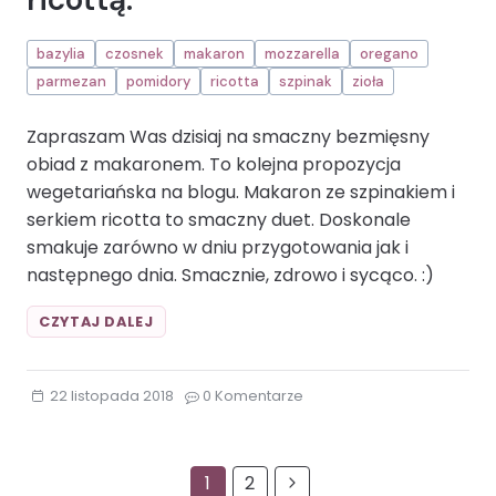
bazylia
czosnek
makaron
mozzarella
oregano
parmezan
pomidory
ricotta
szpinak
zioła
Zapraszam Was dzisiaj na smaczny bezmięsny
obiad z makaronem. To kolejna propozycja
wegetariańska na blogu. Makaron ze szpinakiem i
serkiem ricotta to smaczny duet. Doskonale
smakuje zarówno w dniu przygotowania jak i
następnego dnia. Smacznie, zdrowo i sycąco. :)
CANNELLONI
CZYTAJ DALEJ
ZE
SZPINAKIEM
I
22 listopada 2018
0 Komentarze
RICOTTĄ.BAZYLIA
CZOSNEK
MAKARON
MOZZARELLA
Nawigacja
1
2
Następna
OREGANO