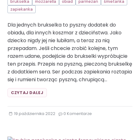
brukselka
mozzarella
obiad
parmezan
śmietanka
zapiekanka
Dla jednych brukselka to pyszny dodatek do
obiadu, dla innych koszmar z dzieciństwa. Jako
dziecko nigdy jej nie lubiłam, a teraz za nią
przepadam. Jeśli chcecie zrobić kolejne, tym
razem udane, podejście do brukselki wypróbujcie
ten przepis. Przepis na pyszną, pieczoną brukselkę
z dodatkiem sera. Ser podczas zapiekania roztapia
się i rumieni tworząc pyszną, chrupiącą…
BRUKSELKA
CZYTAJ DALEJ
ZAPIEKANA
POD
SEROWĄ
19 października 2022
0 Komentarze
PIERZYNKĄ.BRUKSELKA
MOZZARELLA
OBIAD
PARMEZAN