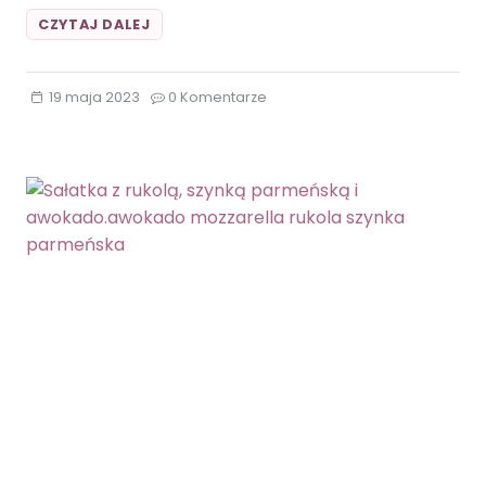
TARTA
CZYTAJ DALEJ
ZE
SZPARAGAMI
I
19 maja 2023
0 Komentarze
MOZZARELLĄ
NA
CIEŚCIE
FRANCUSKIM.CIASTO
FRANCUSKIE
MOZZARELLA
OBIAD
SZPARAGI
SZPINAK