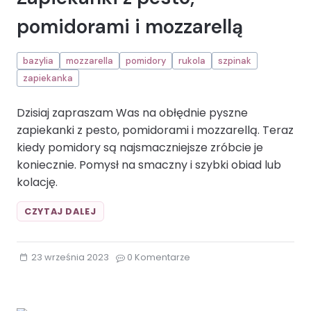
pomidorami i mozzarellą
bazylia
mozzarella
pomidory
rukola
szpinak
zapiekanka
Dzisiaj zapraszam Was na obłędnie pyszne
zapiekanki z pesto, pomidorami i mozzarellą. Teraz
kiedy pomidory są najsmaczniejsze zróbcie je
koniecznie. Pomysł na smaczny i szybki obiad lub
kolację.
ZAPIEKANKI
CZYTAJ DALEJ
Z
PESTO,
POMIDORAMI
23 września 2023
0 Komentarze
I
MOZZARELLĄBAZYLIA
MOZZARELLA
POMIDORY