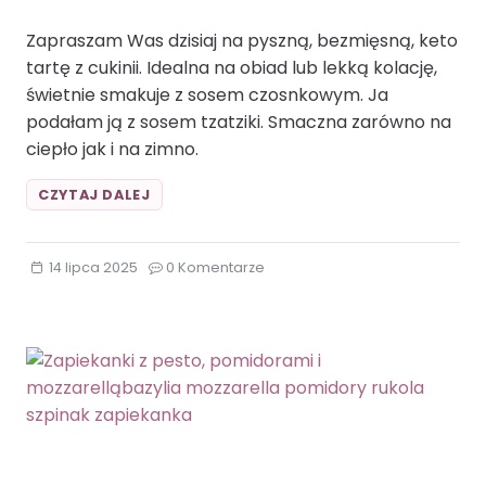
Zapraszam Was dzisiaj na pyszną, bezmięsną, keto
tartę z cukinii. Idealna na obiad lub lekką kolację,
świetnie smakuje z sosem czosnkowym. Ja
podałam ją z sosem tzatziki. Smaczna zarówno na
ciepło jak i na zimno.
KETO
CZYTAJ DALEJ
TARTA
Z
CUKINIICUKINIA
14 lipca 2025
0 Komentarze
JAJKA
KETO
MOZZARELLA