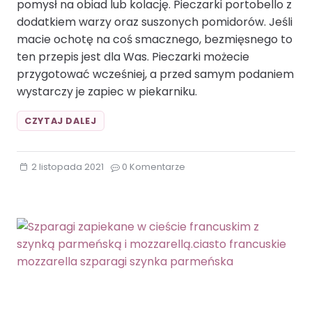
pomysł na obiad lub kolację. Pieczarki portobello z
dodatkiem warzy oraz suszonych pomidorów. Jeśli
macie ochotę na coś smacznego, bezmięsnego to
ten przepis jest dla Was. Pieczarki możecie
przygotować wcześniej, a przed samym podaniem
wystarczy je zapiec w piekarniku.
FASZEROWANE
CZYTAJ DALEJ
PIECZARKI
PORTOBELLO.CUKINIA
GRZYBY
2 listopada 2021
0 Komentarze
MOZZARELLA
PAPRYKA
CZERWONA
PIECZARKI
POMIDORY
SUSZONE
POMIDORY