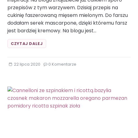
przepisów z tym warzywem. Dzisiaj przepis na
cukinię faszerowaną mięsem mielonym. Do farszu
dodałam serek mascarpone, dzięki któremu farsz
jest bardziej kremowy. Na blogu jest…
CUKINIA
CZYTAJ DALEJ
FASZEROWANA
MIĘSEM
MIELONYM.CUKINIA
22 lipca 2020
0 Komentarze
DRÓB
KOPEREK
MIĘSO
MIELONE
MOZZARELLA
NATKA
PIETRUSZKI
POMIDORY
ROZMARYN
WIEPRZOWINA