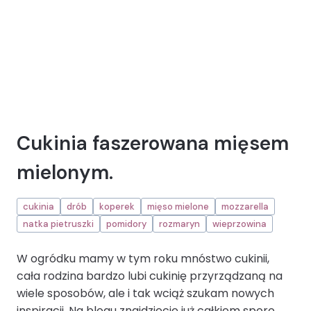
Cukinia faszerowana mięsem
mielonym.
cukinia
drób
koperek
mięso mielone
mozzarella
natka pietruszki
pomidory
rozmaryn
wieprzowina
W ogródku mamy w tym roku mnóstwo cukinii,
cała rodzina bardzo lubi cukinię przyrządzaną na
wiele sposobów, ale i tak wciąż szukam nowych
inspiracji. Na blogu znajdziecie już całkiem sporo