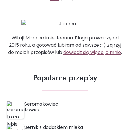
strona
PARMEZAN
strony
POMIDORY
RICOTTA
SZPINAK
ZIOŁA
Witaj! Mam na imię Joanna. Bloga prowadzę od
2015 roku, a gotować lubiłam od zawsze :-) Zajrzyj
do moich przepisów lub
dowiedz się więcej o mnie
.
Popularne przepisy
Seromakowiec
Sernik z dodatkiem mleka