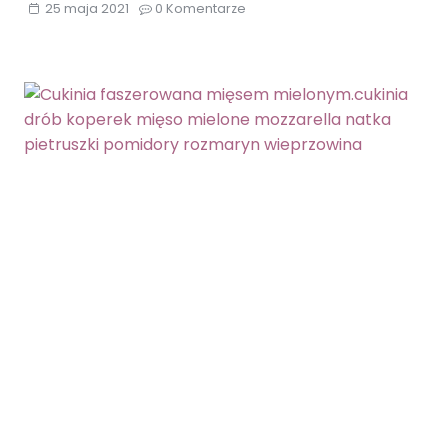
25 maja 2021
0 Komentarze
FRANCUSKIM
Z
SZYNKĄ
PARMEŃSKĄ
I
MOZZARELLĄ.CIASTO
FRANCUSKIE
MOZZARELLA
SZPARAGI
SZYNKA
PARMEŃSKA