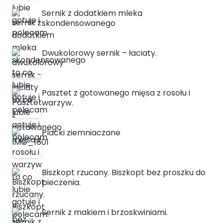
Sernik z dodatkiem mleka
skondensowanego
Dwukolorowy sernik – łaciaty.
Pasztet z gotowanego mięsa z rosołu i
warzyw.
Placki ziemniaczane
Biszkopt rzucany. Biszkopt bez proszku do
pieczenia.
Sernik z makiem i brzoskwiniami.