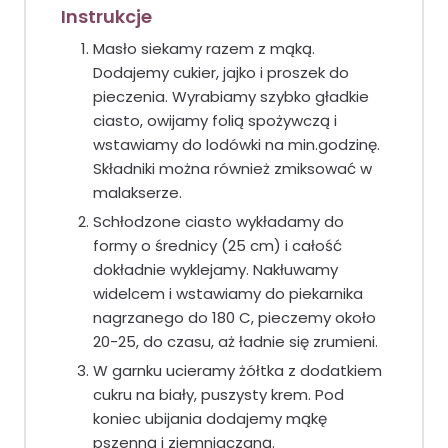
Instrukcje
Masło siekamy razem z mąką.
Dodajemy cukier, jajko i proszek do
pieczenia. Wyrabiamy szybko gładkie
ciasto, owijamy folią spożywczą i
wstawiamy do lodówki na min.godzinę.
Składniki można również zmiksować w
malakserze.
Schłodzone ciasto wykładamy do
formy o średnicy (25 cm) i całość
dokładnie wyklejamy. Nakłuwamy
widelcem i wstawiamy do piekarnika
nagrzanego do 180 C, pieczemy około
20-25, do czasu, aż ładnie się zrumieni.
W garnku ucieramy żółtka z dodatkiem
cukru na biały, puszysty krem. Pod
koniec ubijania dodajemy mąkę
pszenną i ziemniaczaną.