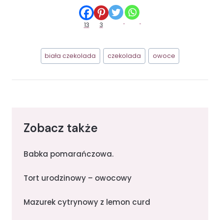
13
3
Tagi
biała czekolada
czekolada
owoce
wpisu:
Zobacz także
Babka pomarańczowa.
Tort urodzinowy – owocowy
Mazurek cytrynowy z lemon curd