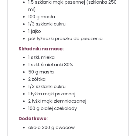
1,5 szklanki mąki pszennej (szklanka 250
ml)
100 g masła
1/3 szklanki cukru
1 jajko
pół łyżeczki proszku do pieczenia
Składniki na masę:
1 szkl. mleka
1 szkl. śmietanki 30%
50 g masła
2 żółtka
1/3 szklanki cukru
1 łyżka mąki pszennej
2 łyżki mąki ziemniaczanej
100 g białej czekolady
Dodatkowo:
około 300 g owoców