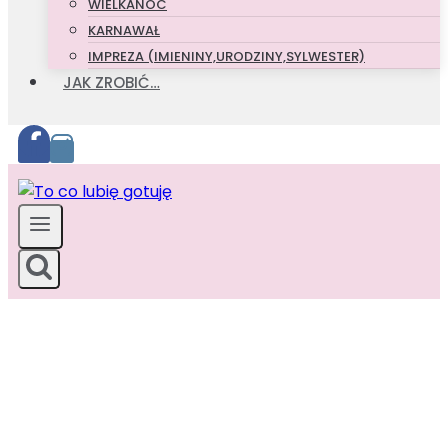
WIELKANOC
KARNAWAŁ
IMPREZA (IMIENINY,URODZINY,SYLWESTER)
JAK ZROBIĆ…