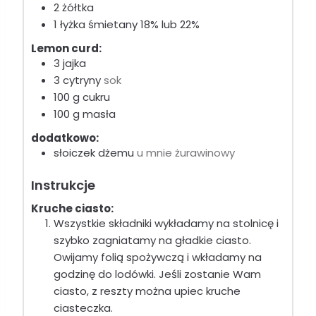
2
żółtka
1
łyżka
śmietany 18% lub 22%
Lemon curd:
3
jajka
3
cytryny
sok
100
g
cukru
100
g
masła
dodatkowo:
słoiczek dżemu
u mnie żurawinowy
Instrukcje
Kruche ciasto:
Wszystkie składniki wykładamy na stolnicę i
szybko zagniatamy na gładkie ciasto.
Owijamy folią spożywczą i wkładamy na
godzinę do lodówki. Jeśli zostanie Wam
ciasto, z reszty można upiec kruche
ciasteczka.