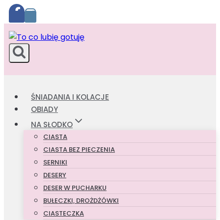
Przejdź
do
treści
ŚNIADANIA I KOLACJE
OBIADY
NA SŁODKO
CIASTA
CIASTA BEZ PIECZENIA
SERNIKI
DESERY
DESER W PUCHARKU
BUŁECZKI, DROŻDŻÓWKI
CIASTECZKA