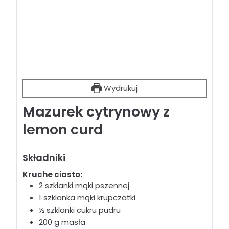
Wydrukuj
Mazurek cytrynowy z
lemon curd
Składniki
Kruche ciasto:
2
szklanki
mąki pszennej
1
szklanka
mąki krupczatki
½
szklanki
cukru pudru
200
g
masła