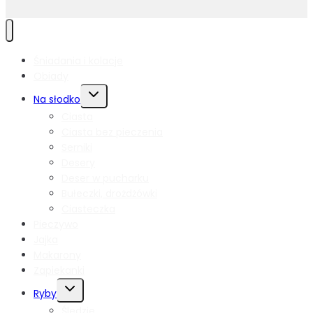
Śniadania i kolacje
Obiady
Przełącz
Na słodko
menu
Ciasta
podrzędne
Ciasta bez pieczenia
Serniki
Desery
Deser w pucharku
Bułeczki, drożdżówki
Ciasteczka
Pieczywo
Jajka
Makarony
Zapiekanki
Przełącz
Ryby
menu
Śledzie