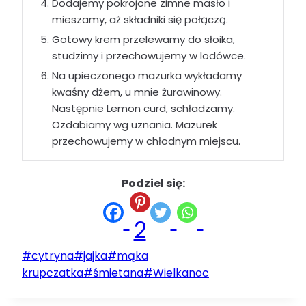
Dodajemy pokrojone zimne masło i
mieszamy, aż składniki się połączą.
Gotowy krem przelewamy do słoika,
studzimy i przechowujemy w lodówce.
Na upieczonego mazurka wykładamy
kwaśny dżem, u mnie żurawinowy.
Następnie Lemon curd, schładzamy.
Ozdabiamy wg uznania. Mazurek
przechowujemy w chłodnym miejscu.
Podziel się:
2
Tagi
#
cytryna
#
jajka
#
mąka
wpisu:
krupczatka
#
śmietana
#
Wielkanoc