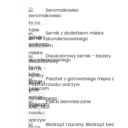
Seromakowiec
Sernik z dodatkiem mleka
skondensowanego
Dwukolorowy sernik – łaciaty.
Pasztet z gotowanego mięsa z
rosołu i warzyw.
Placki ziemniaczane
Biszkopt rzucany. Biszkopt bez