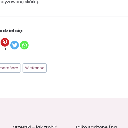
andyzowaną skórką.
odziel się:
3
marańcze
Wielkanoc
Orzeszki – jak zrobić
Jajko sadzone (na