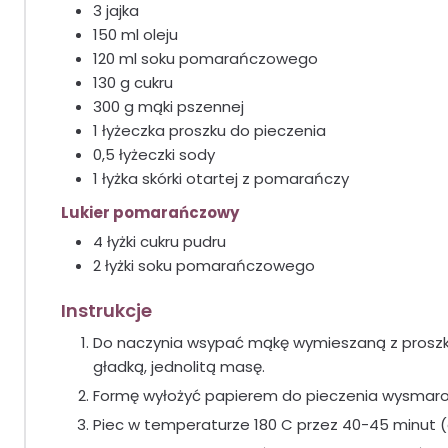
3
jajka
150
ml
oleju
120
ml
soku pomarańczowego
130
g
cukru
300
g
mąki pszennej
1
łyżeczka
proszku do pieczenia
0,5
łyżeczki
sody
1
łyżka
skórki otartej z pomarańczy
Lukier pomarańczowy
4
łyżki
cukru pudru
2
łyżki
soku pomarańczowego
Instrukcje
Do naczynia wsypać mąkę wymieszaną z proszkie
gładką, jednolitą masę.
Formę wyłożyć papierem do pieczenia wysmaro
Piec w temperaturze 180 C przez 40-45 minut 