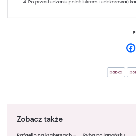
Po przestudzeniu polać lukrem i udekorować k
P
Tagi
babka
po
wpisu:
Zobacz także
Rafaello na krakersach –
Ryba po japońsku