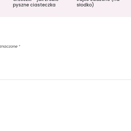
pyszne ciasteczka
słodko)
oznaczone
*