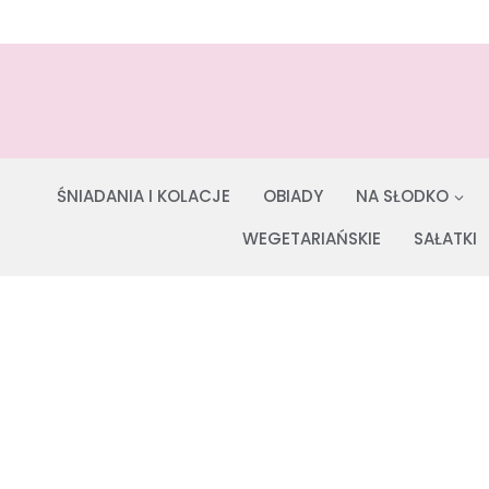
Przejdź
do
treści
ŚNIADANIA I KOLACJE
OBIADY
NA SŁODKO
WEGETARIAŃSKIE
SAŁATKI