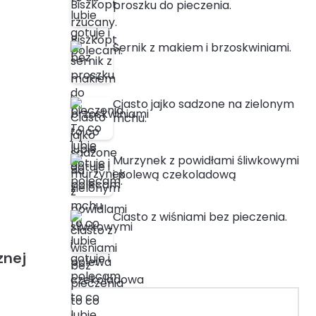
proszku do pieczenia.
Sernik z makiem i brzoskwiniami.
Ciasto jajko sadzone na zielonym
mchu.
Murzynek z powidłami śliwkowymi
i polewą czekoladową
Ciasto z wiśniami bez pieczenia.
znej