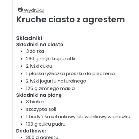
Wydrukuj
Kruche ciasto z agrestem
Składniki
Składniki na ciasto:
3 żółtka
260 g mąki krupczatki
2 łyżki cukru
1 płaska łyżeczka proszku do pieczenia
2 łyżki jogurtu naturalnego
125 g zimnego masła
Składniki na pianę:
3 białka
szczypta soli
1 budyń śmietankowy lub waniliowy w proszku
100 g cukru pudru
Dodatkowo:
300 g agrestu