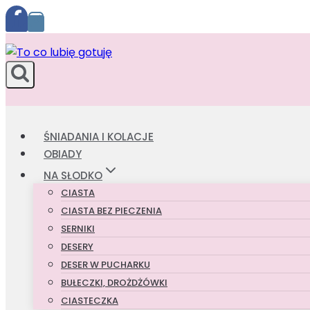
Przejdź
do
treści
ŚNIADANIA I KOLACJE
OBIADY
NA SŁODKO
CIASTA
CIASTA BEZ PIECZENIA
SERNIKI
DESERY
DESER W PUCHARKU
BUŁECZKI, DROŻDŻÓWKI
CIASTECZKA