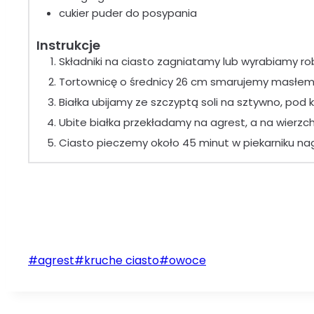
cukier puder do posypania
Instrukcje
Składniki na ciasto zagniatamy lub wyrabiamy ro
Tortownicę o średnicy 26 cm smarujemy masłem i
Białka ubijamy ze szczyptą soli na sztywno, pod 
Ubite białka przekładamy na agrest, a na wierzc
Ciasto pieczemy około 45 minut w piekarniku n
Tagi
#
agrest
#
kruche ciasto
#
owoce
wpisu: