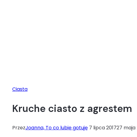
Ciasta
Kruche ciasto z agrestem
Przez
Joanna, To co lubię gotuję
7 lipca 2017
27 maja 