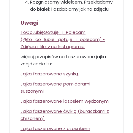
Rozgniatamy widelcem. Przekładamy
do białek i ozdabiamy jak na zdjęciu.
Uwagi
ToCoLubięGotuję_i_Polecam
(@to_co_lubie_gotuje_i_polecam) •
Zdjęcia i filmy na Instagramie
więcej przepisów na faszerowane jajka
znajdziecie tu:
Jajka faszerowane szynką.
Jajka faszerowane pomidorami
suszonymi.
Jajka faszerowane łososiem wędzonym.
Jajka faszerowane ćwikłą (buraczkami z
chrzanem)
Jajka faszerowane z czosnkiem