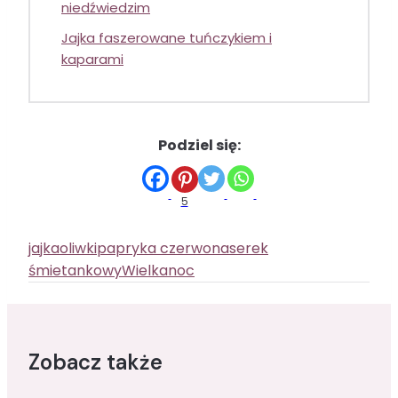
niedźwiedzim
Jajka faszerowane tuńczykiem i
kaparami
Podziel się:
5
Tagi
jajka
oliwki
papryka czerwona
serek
wpisu:
śmietankowy
Wielkanoc
Zobacz także