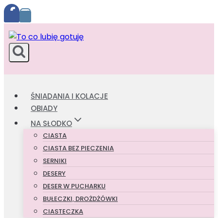
Przejdź
do
treści
ŚNIADANIA I KOLACJE
OBIADY
NA SŁODKO
CIASTA
CIASTA BEZ PIECZENIA
SERNIKI
DESERY
DESER W PUCHARKU
BUŁECZKI, DROŻDŻÓWKI
CIASTECZKA