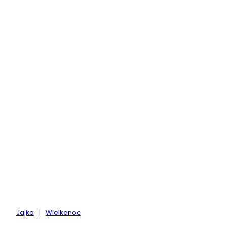
Jajka
|
Wielkanoc