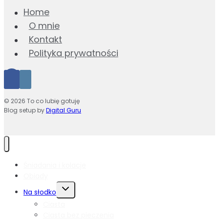
Home
O mnie
Kontakt
Polityka prywatności
© 2026 To co lubię gotuję
Blog setup by
Digital Guru
Śniadania i kolacje
Obiady
Przełącz
Na słodko
menu
Ciasta
podrzędne
Ciasta bez pieczenia