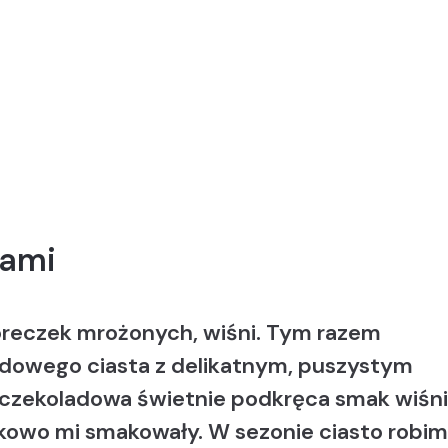
iami
oreczek mrożonych, wiśni. Tym razem
adowego ciasta z delikatnym, puszystym
zekoladowa świetnie podkręca smak wiśni
tkowo mi smakowały. W sezonie ciasto robim