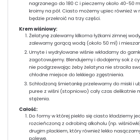
nagrzanego do 180 C i pieczemy około 40-50 mi
kroimy na pół. Ciasto możemy upiec również w 
będzie przekroić na trzy części.
Krem wiśniowy:
Żelatynę zalewamy kilkoma łyżkami zimnej wody 
zalewamy gorącą wodą (około 50 ml) i mieszamy
Umyte i wydrylowane wiśnie wkładamy do garnk
zagotowujemy. Blendujemy i dodajemy sok z cyt
nie podgrzewając żeby żelatyna nie straciła sw
chłodne miejsce do lekkiego zgęstnienia.
Schłodzoną śmietankę przelewamy do miski i ub
puree z wiśni (stopniowo) cały czas delikatnie
stężenia.
Całość:
Do formy w której piekło się ciasto kładziemy
rozcieńczoną z odrobiną alkoholu (np. wiśniówk
drugim plackiem, który również lekko nasącza
polewę.