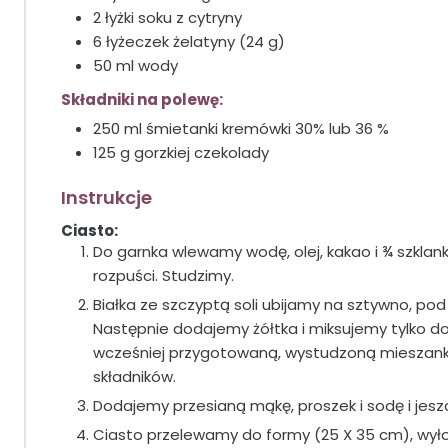
2 łyżki soku z cytryny
6 łyżeczek żelatyny (24 g)
50 ml wody
Składniki na polewę:
250 ml śmietanki kremówki 30% lub 36 %
125 g gorzkiej czekolady
Instrukcje
Ciasto:
Do garnka wlewamy wodę, olej, kakao i ¾ szklank
rozpuści. Studzimy.
Białka ze szczyptą soli ubijamy na sztywno, pod
Następnie dodajemy żółtka i miksujemy tylko d
wcześniej przygotowaną, wystudzoną mieszankę
składników.
Dodajemy przesianą mąkę, proszek i sodę i jesz
Ciasto przelewamy do formy (25 X 35 cm), wył