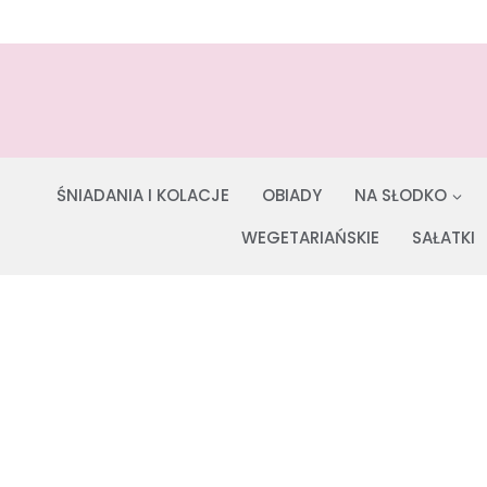
Przejdź
do
treści
ŚNIADANIA I KOLACJE
OBIADY
NA SŁODKO
WEGETARIAŃSKIE
SAŁATKI