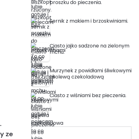
proszku do pieczenia.
Sernik z makiem i brzoskwiniami.
Ciasto jajko sadzone na zielonym
mchu.
Murzynek z powidłami śliwkowymi
i polewą czekoladową
Ciasto z wiśniami bez pieczenia.
.
y ze