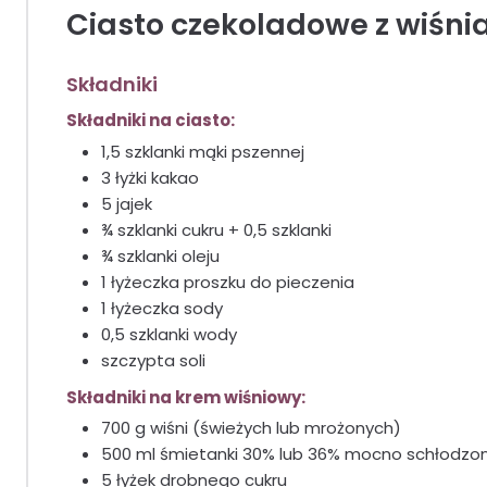
Ciasto czekoladowe z wiśni
Składniki
Składniki na ciasto:
1,5 szklanki mąki pszennej
3 łyżki kakao
5 jajek
¾ szklanki cukru + 0,5 szklanki
¾ szklanki oleju
1 łyżeczka proszku do pieczenia
1 łyżeczka sody
0,5 szklanki wody
szczypta soli
Składniki na krem wiśniowy:
700 g wiśni (świeżych lub mrożonych)
500 ml śmietanki 30% lub 36% mocno schłodzon
5 łyżek drobnego cukru