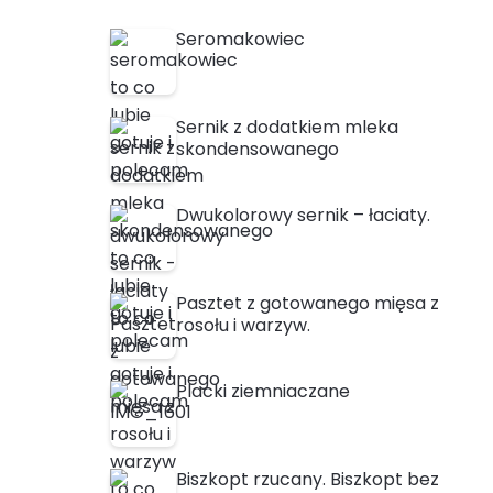
Seromakowiec
Sernik z dodatkiem mleka
skondensowanego
Dwukolorowy sernik – łaciaty.
Pasztet z gotowanego mięsa z
rosołu i warzyw.
Placki ziemniaczane
Biszkopt rzucany. Biszkopt bez