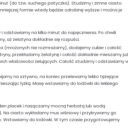
nut (do tzw. suchego patyczka). Studzimy i zimne ciasto
mniejszej formie wtedy będzie odrobinę wyższe i można je
i odstawiamy na kilka minut do napęcznienia. Po chwili
, aż żelatyna dokładnie się rozpuści.
a (mrożonych nie rozmrażamy), dodajemy cukier i całość
ryny, przekładamy żelatynę i całość dokładnie mieszamy ju
oich właściwości żelujących. Całość studzimy i odstawiamy 
ijamy na sztywno, na koniec przelewamy lekko tężejące
 mieszając łyżką. Masę wstawiamy do lodówki do lekkiego
 jeden placek i nasączamy mocną herbatą lub wodą
i). Na ciasto wykładamy mus wiśniowy i przykrywamy go
my. Wstawiamy do lodówki. W tym czasie przygotowujemy