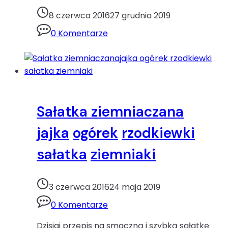
wędzonym
8 czerwca 2016
27 grudnia 2019
łososiemkukurydza
0 Komentarze
ogórek
papryka
sałatka
wędzony
łosoś
łosoś
Sałatka ziemniaczana
jajka
ogórek
rzodkiewki
sałatka
ziemniaki
3 czerwca 2016
24 maja 2019
0 Komentarze
Dzisiaj przepis na smaczną i szybką sałatkę