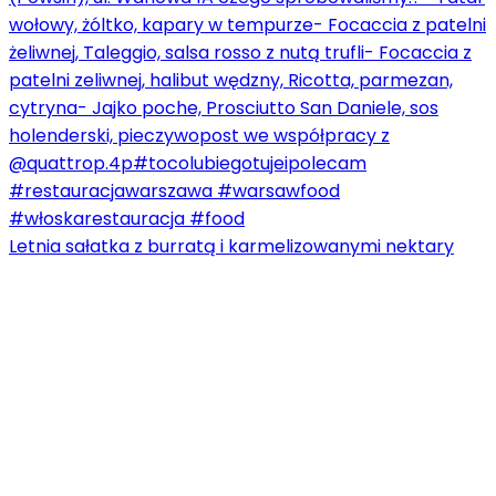
Letnia sałatka z burratą i karmelizowanymi nektary