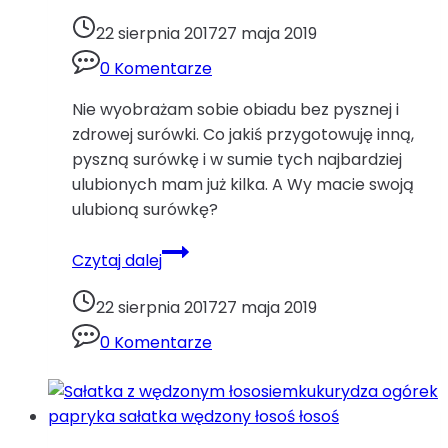
22 sierpnia 2017
27 maja 2019
0 Komentarze
Nie wyobrażam sobie obiadu bez pysznej i
zdrowej surówki. Co jakiś przygotowuję inną,
pyszną surówkę i w sumie tych najbardziej
ulubionych mam już kilka. A Wy macie swoją
ulubioną surówkę?
Surówka
Czytaj dalej
z
kapusty
22 sierpnia 2017
27 maja 2019
pekińskiej
0 Komentarze
z
porem
i
ogórkiemkapusta