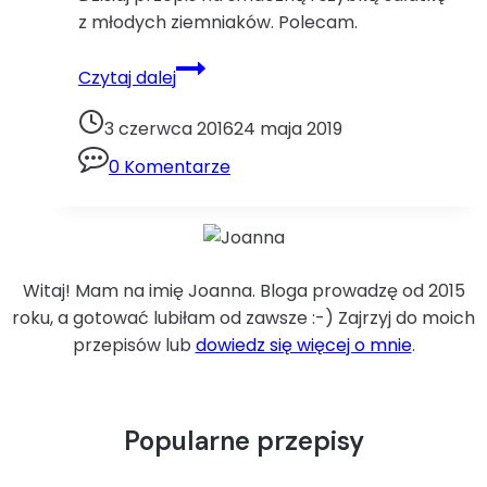
z młodych ziemniaków. Polecam.
Sałatka
Czytaj dalej
ziemniaczanajajka
ogórek
3 czerwca 2016
24 maja 2019
rzodkiewki
0 Komentarze
sałatka
ziemniaki
Witaj! Mam na imię Joanna. Bloga prowadzę od 2015
roku, a gotować lubiłam od zawsze :-) Zajrzyj do moich
przepisów lub
dowiedz się więcej o mnie
.
Popularne przepisy