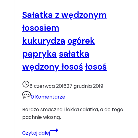
pekińska
ogórek
Sałatka z wędzonym
surówka
łososiem
kukurydza
ogórek
papryka
sałatka
wędzony łosoś
łosoś
8 czerwca 2016
27 grudnia 2019
0 Komentarze
Bardzo smaczna i lekka sałatka, a do tego
pachnie wiosną.
Sałatka
Czytaj dalej
z