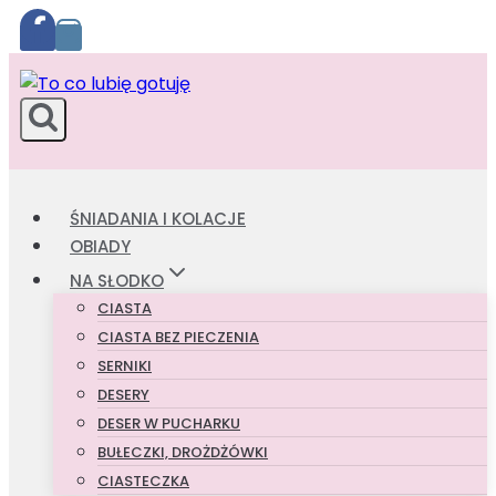
Przejdź
do
treści
ŚNIADANIA I KOLACJE
OBIADY
NA SŁODKO
CIASTA
CIASTA BEZ PIECZENIA
SERNIKI
DESERY
DESER W PUCHARKU
BUŁECZKI, DROŻDŻÓWKI
CIASTECZKA