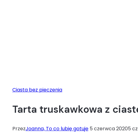
Ciasta bez pieczenia
Tarta truskawkowa z cias
Przez
Joanna, To co lubię gotuję
5 czerwca 2020
5 c