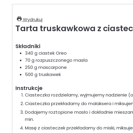
Wydrukuj
Tarta truskawkowa z ciaste
Składniki
340
g
ciastek Oreo
70
g
rozpuszczonego masła
250
g
mascarpone
500
g
truskawek
Instrukcje
Ciasteczka rozdzielamy, wyjmujemy nadzienie (
Ciasteczka przekładamy do malaksera i miksujem
Dodajemy roztopione masło i dokładnie mieszamy
min.
Masę z ciasteczek przekładamy do miski, miksuje