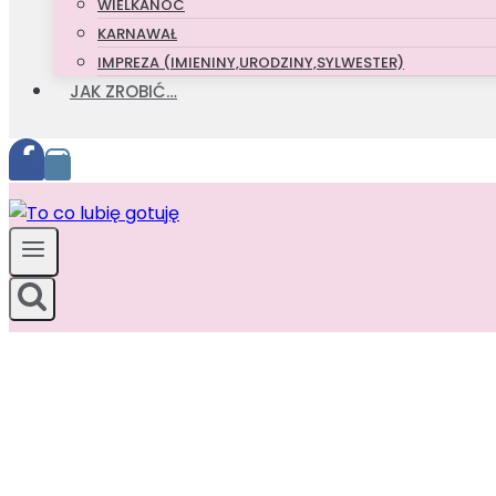
WIELKANOC
KARNAWAŁ
IMPREZA (IMIENINY,URODZINY,SYLWESTER)
JAK ZROBIĆ…