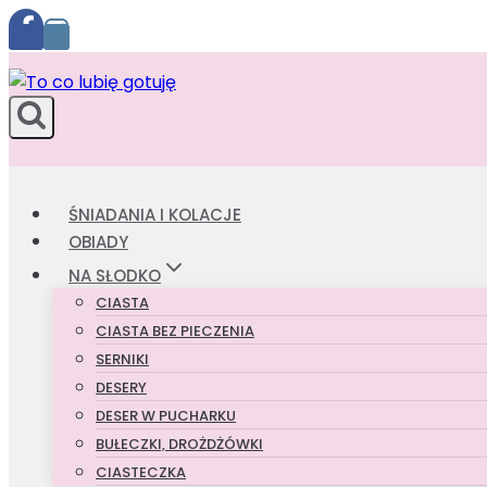
Przejdź
do
treści
ŚNIADANIA I KOLACJE
OBIADY
NA SŁODKO
CIASTA
CIASTA BEZ PIECZENIA
SERNIKI
DESERY
DESER W PUCHARKU
BUŁECZKI, DROŻDŻÓWKI
CIASTECZKA