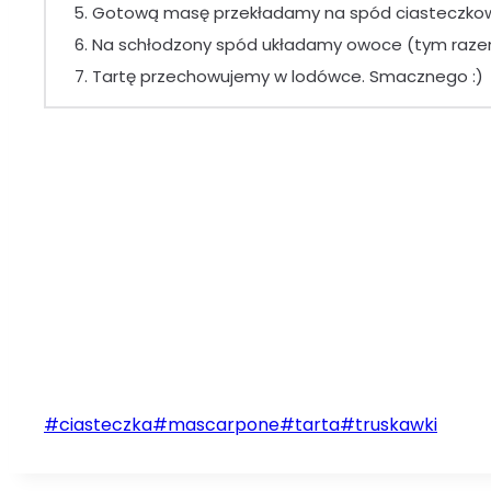
Gotową masę przekładamy na spód ciasteczkowy
Na schłodzony spód układamy owoce (tym razem
Tartę przechowujemy w lodówce. Smacznego :)
Tagi
#
ciasteczka
#
mascarpone
#
tarta
#
truskawki
wpisu: