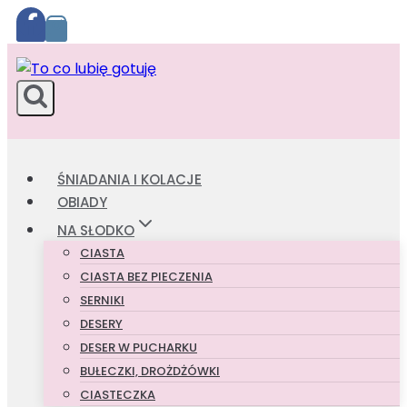
Przejdź
do
treści
ŚNIADANIA I KOLACJE
OBIADY
NA SŁODKO
CIASTA
CIASTA BEZ PIECZENIA
SERNIKI
DESERY
DESER W PUCHARKU
BUŁECZKI, DROŻDŻÓWKI
CIASTECZKA