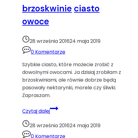
brzoskwinie
ciasto
owoce
28 września 2016
24 maja 2019
0 Komentarze
Szybkie ciasto, które możecie zrobić z
dowolnymi owocami. Ja dzisiaj zrobiłam z
brzoskwiniami, ale równie dobrze będą
pasowały nektarynki, morele czy śliwki.
Zapraszam.
Szybkie
Czytaj dalej
ciasto
z
28 września 2016
24 maja 2019
brzoskwiniamibrzoskwinie
0 Komentarze