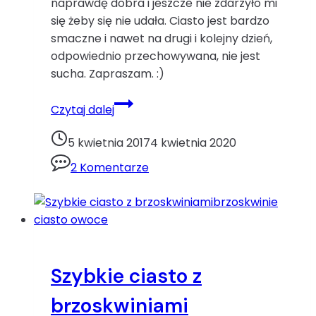
naprawdę dobra i jeszcze nie zdarzyło mi
się żeby się nie udała. Ciasto jest bardzo
smaczne i nawet na drugi i kolejny dzień,
odpowiednio przechowywana, nie jest
sucha. Zapraszam. :)
Babka
Czytaj dalej
drożdżowa
z
5 kwietnia 2017
4 kwietnia 2020
rodzynkami.babka
2 Komentarze
ciasto
drożdże
masło
rodzynki
Wielkanoc
Szybkie ciasto z
brzoskwiniami