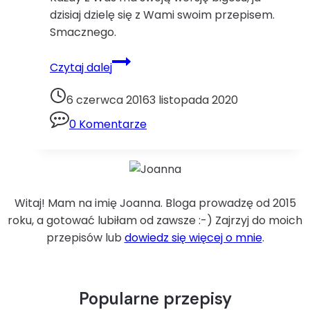
dzisiaj dzielę się z Wami swoim przepisem.
Smacznego.
Bigosbigos
Czytaj dalej
Boże
Narodzenie
6 czerwca 2016
3 listopada 2020
grzyby
0 Komentarze
kapusta
kapusta
kiszona
kiełbasa
śliwki
Witaj! Mam na imię Joanna. Bloga prowadzę od 2015
święta
roku, a gotować lubiłam od zawsze :-) Zajrzyj do moich
wieprzowina
przepisów lub
dowiedz się więcej o mnie
.
wołowina
żeberka
Popularne przepisy