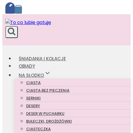
Przejdź
do
treści
ŚNIADANIA I KOLACJE
OBIADY
NA SŁODKO
CIASTA
CIASTA BEZ PIECZENIA
SERNIKI
DESERY
DESER W PUCHARKU
BUŁECZKI, DROŻDŻÓWKI
CIASTECZKA