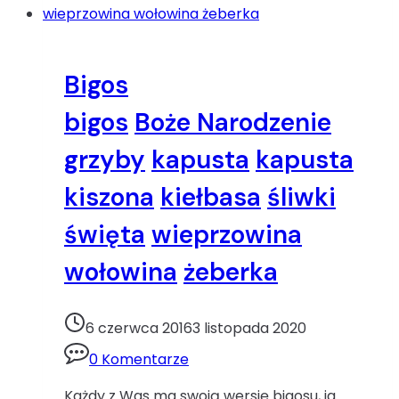
Bigos
bigos
Boże Narodzenie
grzyby
kapusta
kapusta
kiszona
kiełbasa
śliwki
święta
wieprzowina
wołowina
żeberka
6 czerwca 2016
3 listopada 2020
0 Komentarze
Każdy z Was ma swoją wersję bigosu, ja