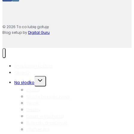
© 2026 To co lubię gotuję
Blog setup by
Digital Guru
Śniadania i kolacje
Obiady
Przełącz
Na słodko
menu
Ciasta
podrzędne
Ciasta bez pieczenia
Serniki
Desery
Deser w pucharku
Bułeczki, drożdżówki
Ciasteczka