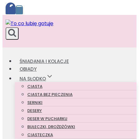
Przejdź
do
treści
ŚNIADANIA I KOLACJE
OBIADY
NA SŁODKO
CIASTA
CIASTA BEZ PIECZENIA
SERNIKI
DESERY
DESER W PUCHARKU
BUŁECZKI, DROŻDŻÓWKI
CIASTECZKA