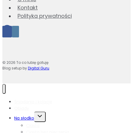
Kontakt
Polityka prywatności
© 2026 To co lubię gotuję
Blog setup by
Digital Guru
Śniadania i kolacje
Obiady
Przełącz
Na słodko
menu
Ciasta
podrzędne
Ciasta bez pieczenia