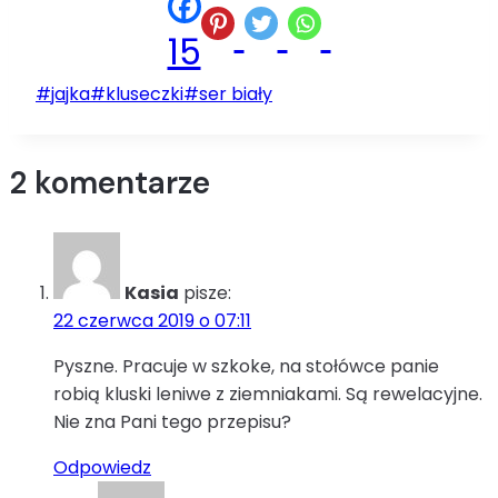
15
Tagi
#
jajka
#
kluseczki
#
ser biały
wpisu:
2 komentarze
Kasia
pisze:
22 czerwca 2019 o 07:11
Pyszne. Pracuje w szkoke, na stołówce panie
robią kluski leniwe z ziemniakami. Są rewelacyjne.
Nie zna Pani tego przepisu?
Odpowiedz