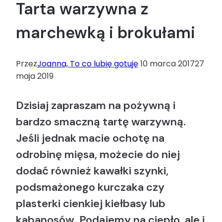
Tarta warzywna z
marchewką i brokułami
Przez
Joanna, To co lubię gotuję
10 marca 2017
27
maja 2019
Dzisiaj zapraszam na pożywną i
bardzo smaczną tartę warzywną.
Jeśli jednak macie ochotę na
odrobinę mięsa, możecie do niej
dodać również kawałki szynki,
podsmażonego kurczaka czy
plasterki cienkiej kiełbasy lub
kabanosów. Podajemy na ciepło, ale i