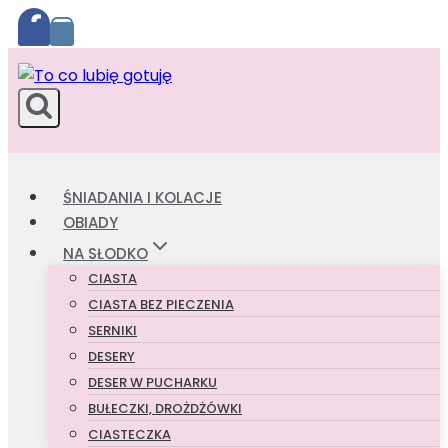
Przejdź
do
treści
ŚNIADANIA I KOLACJE
OBIADY
NA SŁODKO
CIASTA
CIASTA BEZ PIECZENIA
SERNIKI
DESERY
DESER W PUCHARKU
BUŁECZKI, DROŻDŻÓWKI
CIASTECZKA