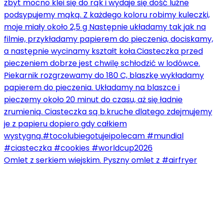
Omlet z serkiem wiejskim. Pyszny omlet z #airfryer