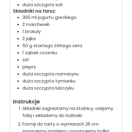
duża szczypta soli
Składniki na farsz:
300 ml jogurtu greckiego
2 marchewki
1 brokuły
2 jajka
50 g startego żółtego sera
1 ząbek czosnku
sól
pieprz
duża szczypta rozmarynu
duża szczypta tymianku
duża szczypta lubczyku
Instrukcje
Składniki zagniatamy na stolnicy, owijamy
folią i wkładamy do lodówki.
Formę do tarty o wymiarach 26 cm
smarujemy masłem i posypujemy bułką