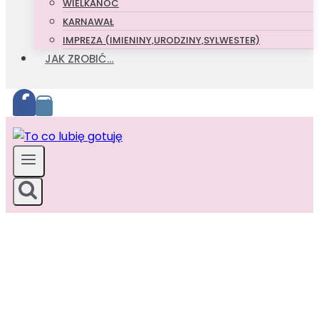
WIELKANOC
KARNAWAŁ
IMPREZA (IMIENINY,URODZINY,SYLWESTER)
JAK ZROBIĆ…