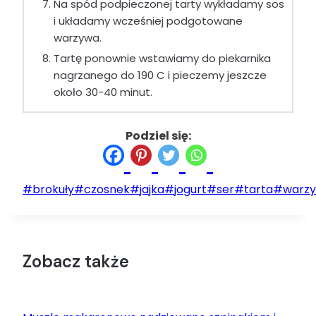
Na spód podpieczonej tarty wykładamy sos
i układamy wcześniej podgotowane
warzywa.
Tartę ponownie wstawiamy do piekarnika
nagrzanego do 190 C i pieczemy jeszcze
około 30-40 minut.
Podziel się:
Tagi
#
brokuły
#
czosnek
#
jajka
#
jogurt
#
ser
#
tarta
#
warz
wpisu:
Zobacz także