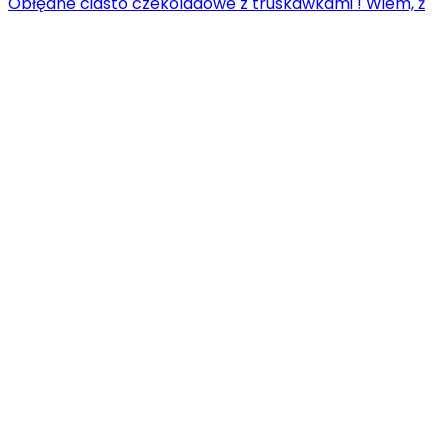
Obłędne ciasto czekoladowe z truskawkami ! Wiem, ż