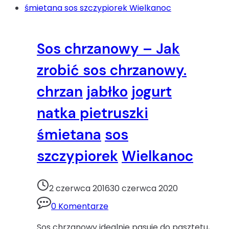
Sos chrzanowy – Jak
zrobić sos chrzanowy.
chrzan
jabłko
jogurt
natka pietruszki
śmietana
sos
szczypiorek
Wielkanoc
2 czerwca 2016
30 czerwca 2020
0 Komentarze
Sos chrzanowy idealnie pasuje do pasztetu,