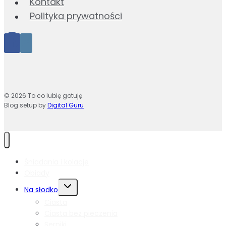
Kontakt
Polityka prywatności
© 2026 To co lubię gotuję
Blog setup by
Digital Guru
Śniadania i kolacje
Obiady
Przełącz
Na słodko
menu
Ciasta
podrzędne
Ciasta bez pieczenia
Serniki