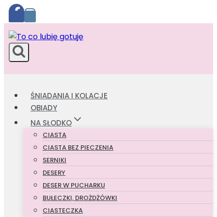
Przejdź
do
treści
ŚNIADANIA I KOLACJE
OBIADY
NA SŁODKO
CIASTA
CIASTA BEZ PIECZENIA
SERNIKI
DESERY
DESER W PUCHARKU
BUŁECZKI, DROŻDŻÓWKI
CIASTECZKA