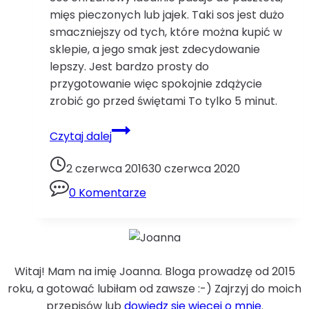
mięs pieczonych lub jajek. Taki sos jest dużo
smaczniejszy od tych, które można kupić w
sklepie, a jego smak jest zdecydowanie
lepszy. Jest bardzo prosty do
przygotowanie więc spokojnie zdążycie
zrobić go przed świętami To tylko 5 minut.
Sos
Czytaj dalej
chrzanowy
–
2 czerwca 2016
30 czerwca 2020
Jak
0 Komentarze
zrobić
sos
chrzanowy.chrzan
jabłko
jogurt
Witaj! Mam na imię Joanna. Bloga prowadzę od 2015
natka
roku, a gotować lubiłam od zawsze :-) Zajrzyj do moich
pietruszki
przepisów lub
dowiedz się więcej o mnie
.