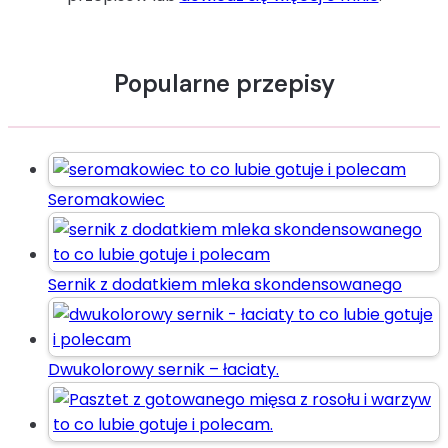
śmietana
sos
szczypiorek
Popularne przepisy
Wielkanoc
Seromakowiec
Sernik z dodatkiem mleka skondensowanego
Dwukolorowy sernik – łaciaty.