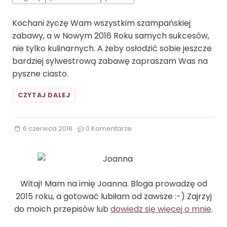
Kochani życzę Wam wszystkim szampańskiej
zabawy, a w Nowym 2016 Roku samych sukcesów,
nie tylko kulinarnych. A żeby osłodzić sobie jeszcze
bardziej sylwestrową zabawę zapraszam Was na
pyszne ciasto.
CIASTO
CZYTAJ DALEJ
„PANI
WALEWSKA”MIGDAŁY
PANI
6 czerwca 2016
0 Komentarze
WALEWSKA
POWIDŁA
Witaj! Mam na imię Joanna. Bloga prowadzę od
2015 roku, a gotować lubiłam od zawsze :-) Zajrzyj
do moich przepisów lub
dowiedz się więcej o mnie
.