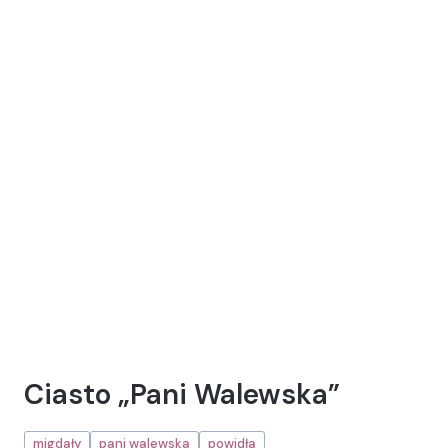
Ciasto „Pani Walewska”
migdały
pani walewska
powidła