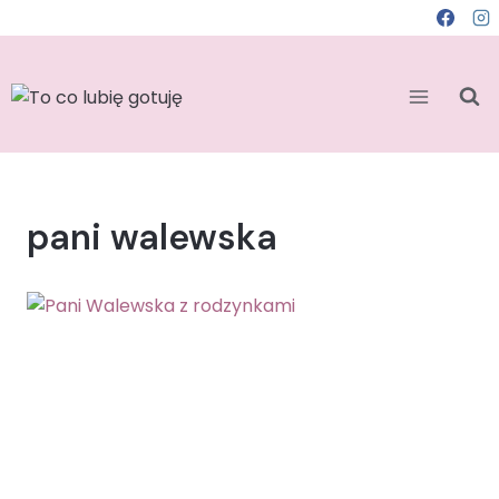
Przejdź
do
treści
pani walewska