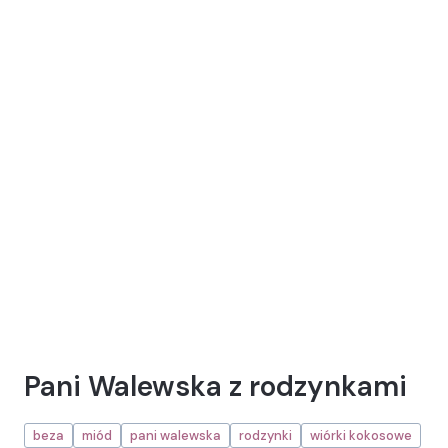
Pani Walewska z rodzynkami
beza
miód
pani walewska
rodzynki
wiórki kokosowe