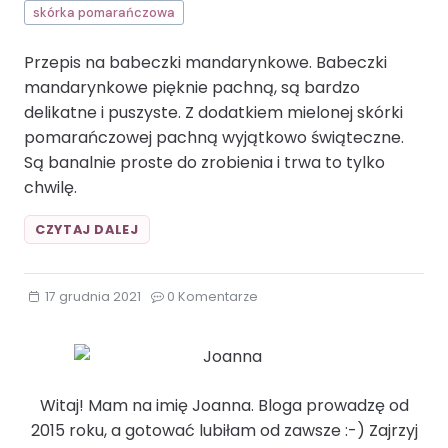
skórka pomarańczowa
Przepis na babeczki mandarynkowe. Babeczki
mandarynkowe pięknie pachną, są bardzo
delikatne i puszyste. Z dodatkiem mielonej skórki
pomarańczowej pachną wyjątkowo świąteczne.
Są banalnie proste do zrobienia i trwa to tylko
chwilę.
BABECZKI
CZYTAJ DALEJ
MANDARYNKOWE.BOŻE
NARODZENIE
JAJKA
17 grudnia 2021
0 Komentarze
JOGURT
MANDARYNKI
SKÓRKA
POMARAŃCZOWA
Witaj! Mam na imię Joanna. Bloga prowadzę od
2015 roku, a gotować lubiłam od zawsze :-) Zajrzyj