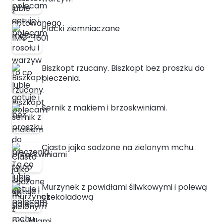
Placki ziemniaczane
Biszkopt rzucany. Biszkopt bez proszku do
pieczenia.
Sernik z makiem i brzoskwiniami.
Ciasto jajko sadzone na zielonym mchu.
Murzynek z powidłami śliwkowymi i polewą
czekoladową