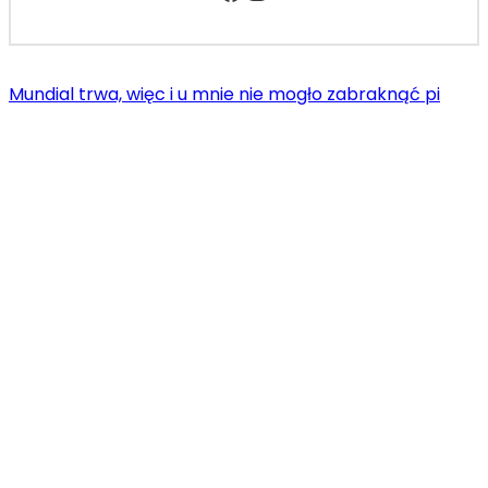
Mundial trwa, więc i u mnie nie mogło zabraknąć pi