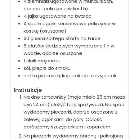
4
ziemniaki
ugotowane w mundurkach,
obrane i pokrojone w kostkę
4
jajka
ugotowane na twardo
4
spore ogórki konserwowe
pokrojone w
kostkę (osuszone)
60
g
sera żółtego
starty na tarce
6
płatów śledziowych
wymoczone 1 h w
wodzie, dobrze osuszone
1
słoik majonezu
sól, pieprz do smaku
natka pietruszki, koperek lub szczypiorek
Instrukcje
Na dno tortownicy (moja miała 25 cm może
być 24 cm) ułożyć folię spożywczą. Na spód
wykładamy pieczarki, dobrze osączone z
zalewy, ogonkami do góry. Całość
oprószamy szczypiorkiem i koperkiem.
Na pieczarki wykładamy obraną i pokrojoną