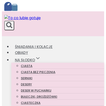
Przejdź
do
treści
ŚNIADANIA I KOLACJE
OBIADY
NA SŁODKO
CIASTA
CIASTA BEZ PIECZENIA
SERNIKI
DESERY
DESER W PUCHARKU
BUŁECZKI, DROŻDŻÓWKI
CIASTECZKA