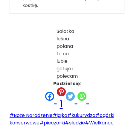
kostkę.
Sałatka
leśna
polana
to co
lubie
gotuje i
polecam
Podziel się:
1
Tagi
#
Boże Narodzenie
#
jajka
#
kukurydza
#
ogórki
wpisu:
konserwowe
#
pieczarki
#
śledzie
#
Wielkanoc