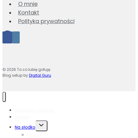
O mnie
Kontakt
Polityka prywatności
© 2026 To co lubię gotuję
Blog setup by
Digital Guru
Śniadania i kolacje
Obiady
Przełącz
Na słodko
menu
Ciasta
podrzędne