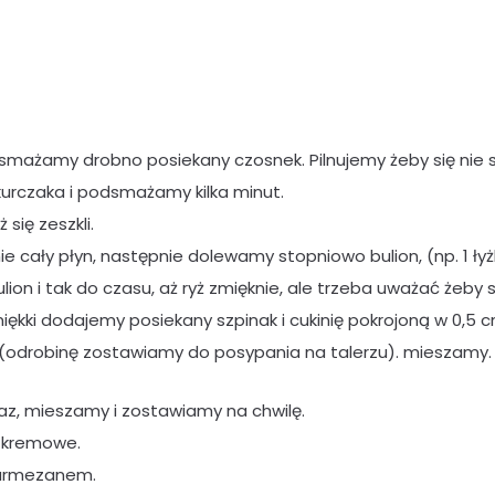
smażamy drobno posiekany czosnek. Pilnujemy żeby się nie sp
kurczaka i podsmażamy kilka minut.
się zeszkli.
nie cały płyn, następnie dolewamy stopniowo bulion, (np. 1 
ion i tak do czasu, aż ryż zmięknie, ale trzeba uważać żeby s
iękki dodajemy posiekany szpinak i cukinię pokrojoną w 0,5 cm
odrobinę zostawiamy do posypania na talerzu). mieszamy. 
z, mieszamy i zostawiamy na chwilę.
ę kremowe.
parmezanem.