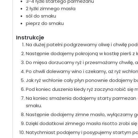
3-4
łyżki
startego parmezanu
2
łyżki
zimnego masła
sól
do smaku
pieprz
do smaku
Instrukcje
Na dużej patelni podgrzewamy oliwę i chwilę pod
Następnie dodajemy pokrojoną w kostkę pierś z 
Do mięsa dorzucamy ryż i przesmażamy chwilę, aż 
Po chwili dolewamy wino i czekamy, aż ryż wchło
Jak ryż wchłonie cały płyn ponownie dodajemy bul
Pod koniec duszenia kiedy ryż zaczyna robić się m
Na koniec smażenia dodajemy starty parmezan (
smaku.
Następnie dodajemy zimne masło, wyłączamy ga
Dzięki dodatkowi zimnego masła risotto zrobi si
Natychmiast podajemy i posypujemy startym 