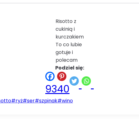
Risotto z
cukinią i
kurczakiem
To co lubie
gotuje i
polecam
Podziel się:
93
40
sotto
#
ryż
#
ser
#
szpinak
#
wino