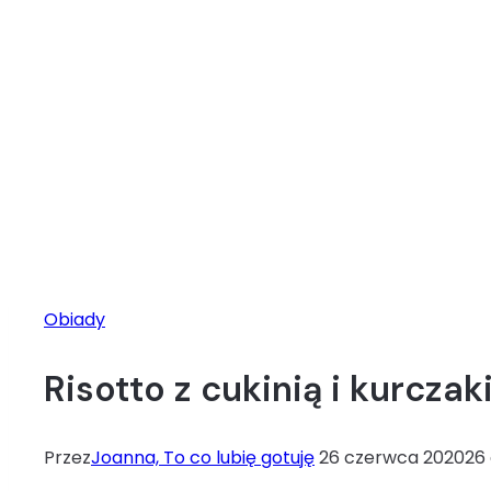
Obiady
Risotto z cukinią i kurczak
Przez
Joanna, To co lubię gotuję
26 czerwca 2020
26