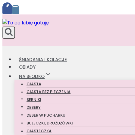
Przejdź
do
treści
ŚNIADANIA I KOLACJE
OBIADY
NA SŁODKO
CIASTA
CIASTA BEZ PIECZENIA
SERNIKI
DESERY
DESER W PUCHARKU
BUŁECZKI, DROŻDŻÓWKI
CIASTECZKA