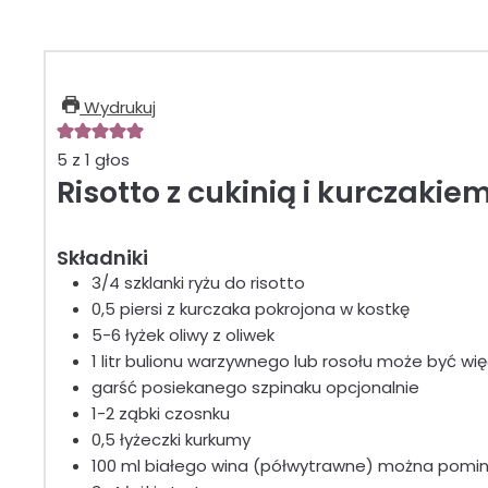
Wydrukuj
5
z 1 głos
Risotto z cukinią i kurczakiem
Składniki
3/4
szklanki
ryżu do risotto
0,5
piersi z kurczaka
pokrojona w kostkę
5-6
łyżek
oliwy z oliwek
1
litr
bulionu warzywnego lub rosołu
może być wię
garść
posiekanego szpinaku
opcjonalnie
1-2
ząbki
czosnku
0,5
łyżeczki
kurkumy
100
ml
białego wina (półwytrawne)
można pomi