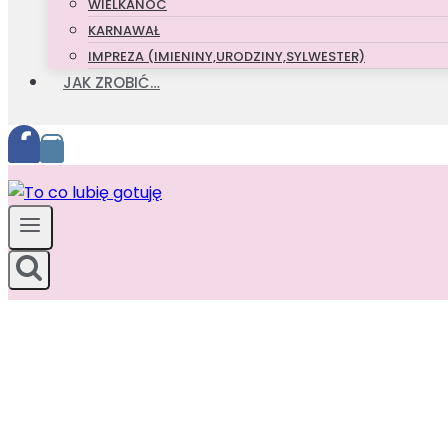
WIELKANOC
KARNAWAŁ
IMPREZA (IMIENINY,URODZINY,SYLWESTER)
JAK ZROBIĆ…