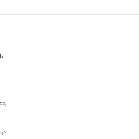
.
cej
nąć