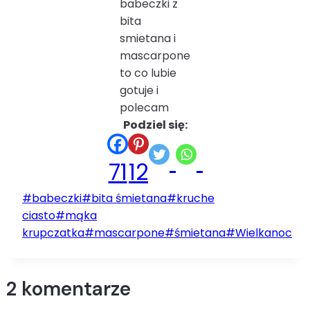
babeczki z
bita
smietana i
mascarpone
to co lubie
gotuje i
polecam
Podziel się:
71
12
Tagi
#
babeczki
#
bita śmietana
#
kruche
wpisu:
ciasto
#
mąka
krupczatka
#
mascarpone
#
śmietana
#
Wielkanoc
2 komentarze