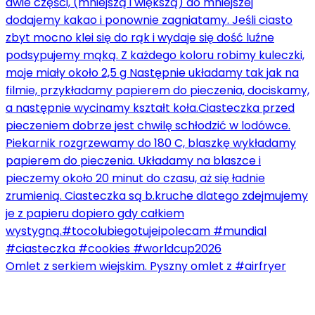
Omlet z serkiem wiejskim. Pyszny omlet z #airfryer