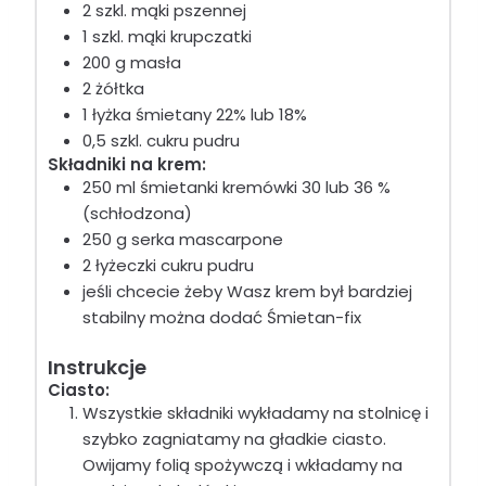
2
szkl.
mąki pszennej
1
szkl.
mąki krupczatki
200
g
masła
2
żółtka
1
łyżka
śmietany 22% lub 18%
0,5
szkl.
cukru pudru
Składniki na krem:
250
ml
śmietanki kremówki 30 lub 36 %
(schłodzona)
250
g
serka mascarpone
2
łyżeczki
cukru pudru
jeśli chcecie żeby Wasz krem był bardziej
stabilny można dodać Śmietan-fix
Instrukcje
Ciasto:
Wszystkie składniki wykładamy na stolnicę i
szybko zagniatamy na gładkie ciasto.
Owijamy folią spożywczą i wkładamy na