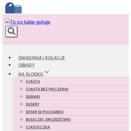
Przejdź
do
treści
ŚNIADANIA I KOLACJE
OBIADY
NA SŁODKO
CIASTA
CIASTA BEZ PIECZENIA
SERNIKI
DESERY
DESER W PUCHARKU
BUŁECZKI, DROŻDŻÓWKI
CIASTECZKA