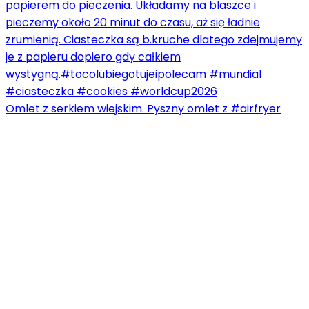
Omlet z serkiem wiejskim. Pyszny omlet z #airfryer