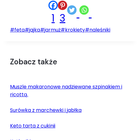
1
3
Tagi
#
feta
#
jajka
#
jarmuż
#
krokiety
#
naleśniki
wpisu:
Zobacz także
Muszle makaronowe nadziewane szpinakiem i
ricottą.
Surówka z marchewki i jabłka
Keto tarta z cukinii