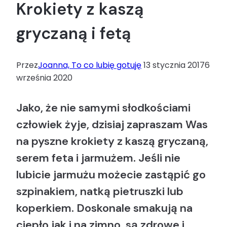
Krokiety z kaszą
gryczaną i fetą
Przez
Joanna, To co lubię gotuję
13 stycznia 2017
6
września 2020
Jako, że nie samymi słodkościami
człowiek żyje, dzisiaj zapraszam Was
na pyszne krokiety z kaszą gryczaną,
serem feta i jarmużem. Jeśli nie
lubicie jarmużu możecie zastąpić go
szpinakiem, natką pietruszki lub
koperkiem. Doskonale smakują na
ciepło jak i na zimno, są zdrowe i