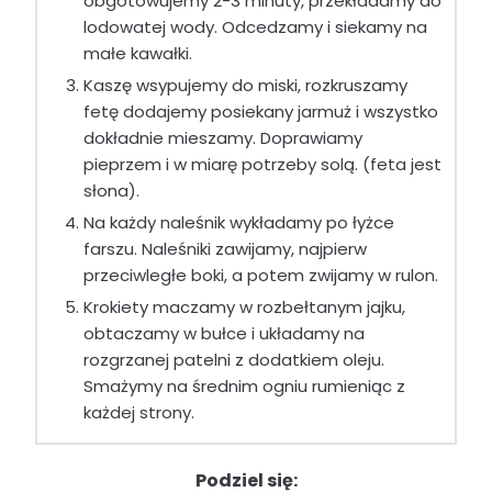
obgotowujemy 2-3 minuty, przekładamy do
lodowatej wody. Odcedzamy i siekamy na
małe kawałki.
Kaszę wsypujemy do miski, rozkruszamy
fetę dodajemy posiekany jarmuż i wszystko
dokładnie mieszamy. Doprawiamy
pieprzem i w miarę potrzeby solą. (feta jest
słona).
Na każdy naleśnik wykładamy po łyżce
farszu. Naleśniki zawijamy, najpierw
przeciwległe boki, a potem zwijamy w rulon.
Krokiety maczamy w rozbełtanym jajku,
obtaczamy w bułce i układamy na
rozgrzanej patelni z dodatkiem oleju.
Smażymy na średnim ogniu rumieniąc z
każdej strony.
Podziel się: