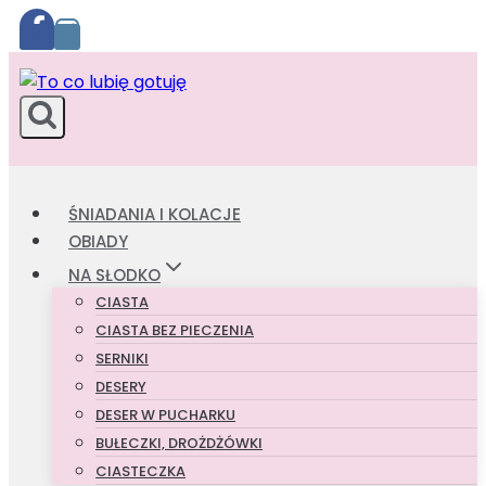
Przejdź
do
treści
ŚNIADANIA I KOLACJE
OBIADY
NA SŁODKO
CIASTA
CIASTA BEZ PIECZENIA
SERNIKI
DESERY
DESER W PUCHARKU
BUŁECZKI, DROŻDŻÓWKI
CIASTECZKA