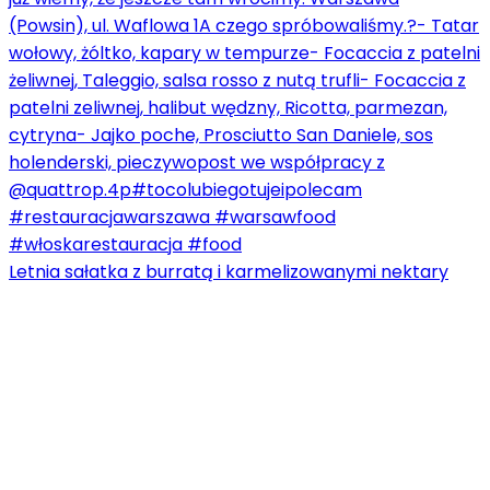
Letnia sałatka z burratą i karmelizowanymi nektary