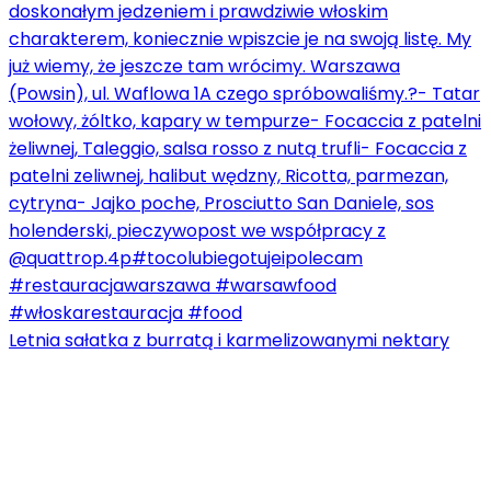
Letnia sałatka z burratą i karmelizowanymi nektary