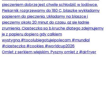
Omlet z serkiem wiejskim. Pyszny omlet z #airfryer