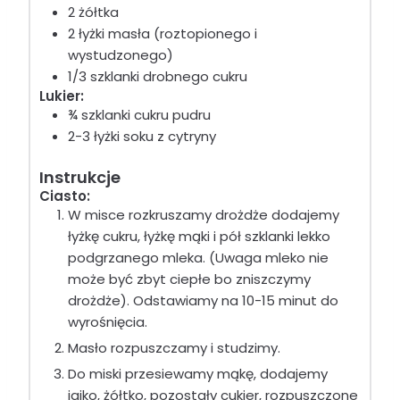
2 żółtka
2 łyżki masła (roztopionego i
wystudzonego)
1/3 szklanki drobnego cukru
Lukier:
¾ szklanki cukru pudru
2-3 łyżki soku z cytryny
Instrukcje
Ciasto:
W misce rozkruszamy drożdże dodajemy
łyżkę cukru, łyżkę mąki i pół szklanki lekko
podgrzanego mleka. (Uwaga mleko nie
może być zbyt ciepłe bo zniszczymy
drożdże). Odstawiamy na 10-15 minut do
wyrośnięcia.
Masło rozpuszczamy i studzimy.
Do miski przesiewamy mąkę, dodajemy
jajko, żółtko, pozostały cukier, rozpuszczone