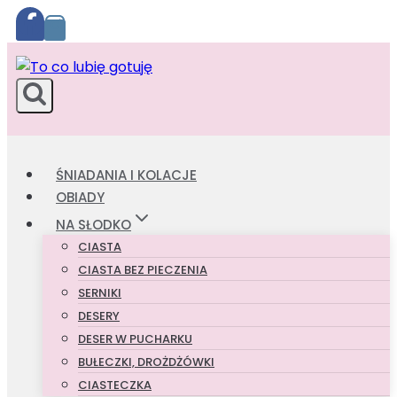
Przejdź
do
treści
ŚNIADANIA I KOLACJE
OBIADY
NA SŁODKO
CIASTA
CIASTA BEZ PIECZENIA
SERNIKI
DESERY
DESER W PUCHARKU
BUŁECZKI, DROŻDŻÓWKI
CIASTECZKA