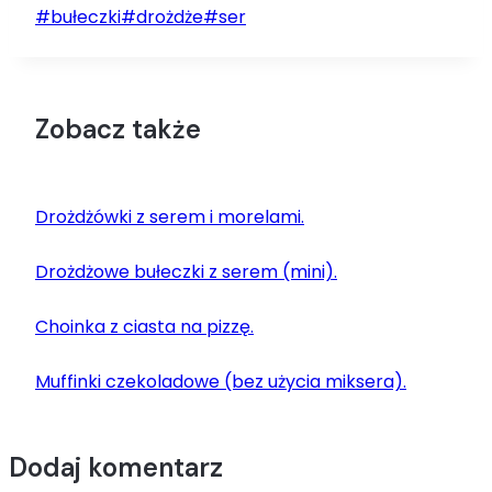
Tagi
#
bułeczki
#
drożdże
#
ser
wpisu:
Zobacz także
Drożdżówki z serem i morelami.
Drożdżowe bułeczki z serem (mini).
Choinka z ciasta na pizzę.
Muffinki czekoladowe (bez użycia miksera).
Dodaj komentarz