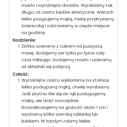
masło i wyrośnięte drożdże. Wyrabiamy tak
długo, aż ciasto będzie elastyczne. Wierzch
lekko posypujemy mąką, miskę przykrywamy
ściereczką i odstawiamy w ciepłe miejsce
na godzinę.
Nadzienie:
Żółtka ucieramy z cukrem na puszystą
masę, dodajemy ser łyżka po łyżce cały
czas miksując. Dodajemy masło i ucieramy,
aż składniki się połączą.
Całość:
Wyrośnięte ciasto wykładamy na stolnicę
lekko podsypaną mąką, chwilę wyrabiamy.
Jeśli zbytnio klei się do rąk podsypujemy
mąką, ale dość oszczędnie.
Rozwałkowujemy na grubość około 1 cm i
wycinamy kółka szeroką szklanką lub
kubkiem. W każdym robimy lekkie