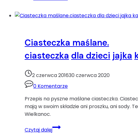
popping
płatki
owsiane
rodzynki
żurawina
Ciasteczka maślane.
ciasteczka
dla dzieci
jajka
2 czerwca 2016
30 czerwca 2020
0 Komentarze
Przepis na pyszne maślane ciasteczka. Ciastecz
mają w swoim składzie ani proszku, ani sody. 
Wielkanoc.
Ciasteczka
Czytaj dalej
maślane.ciasteczka