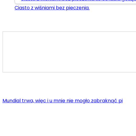
Ciasto z wiśniami bez pieczenia.
Mundial trwa, więc i u mnie nie mogło zabraknąć pi