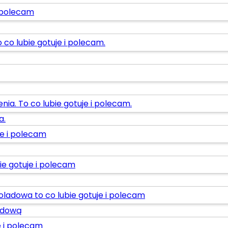
a.
ladową