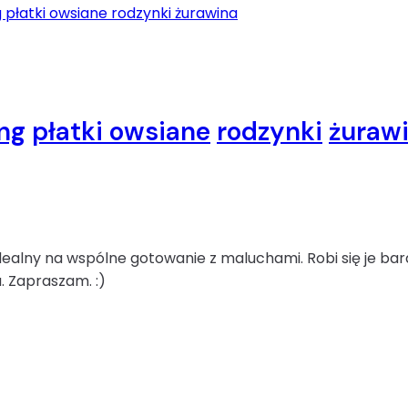
ng
płatki owsiane
rodzynki
żuraw
idealny na wspólne gotowanie z maluchami. Robi się je ba
. Zapraszam. :)