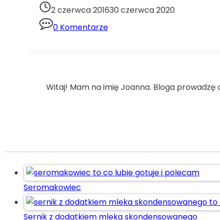
dla
2 czerwca 2016
30 czerwca 2020
dzieci
0 Komentarze
jajka
karnawał
masło
popping
Witaj! Mam na imię Joanna. Bloga prowadzę o
Seromakowiec
Sernik z dodatkiem mleka skondensowanego