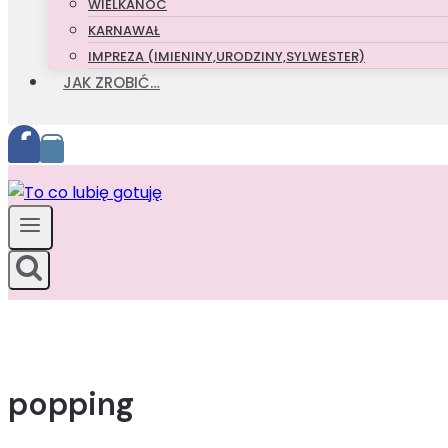
WIELKANOC
KARNAWAŁ
IMPREZA (IMIENINY,URODZINY,SYLWESTER)
JAK ZROBIĆ…
popping