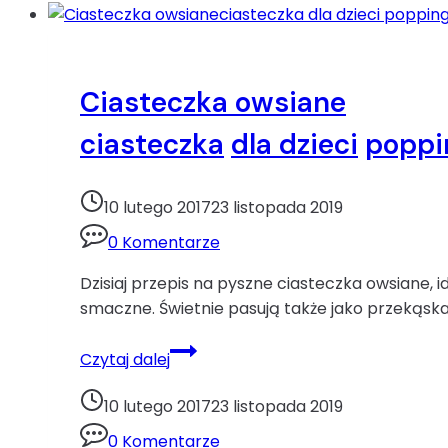
Ciasteczka owsiane
ciasteczka
dla dzieci
poppi
10 lutego 2017
23 listopada 2019
0 Komentarze
Dzisiaj przepis na pyszne ciasteczka owsiane, 
smaczne. Świetnie pasują także jako przekąska
Ciasteczka
Czytaj dalej
owsianeciasteczka
dla
10 lutego 2017
23 listopada 2019
dzieci
0 Komentarze