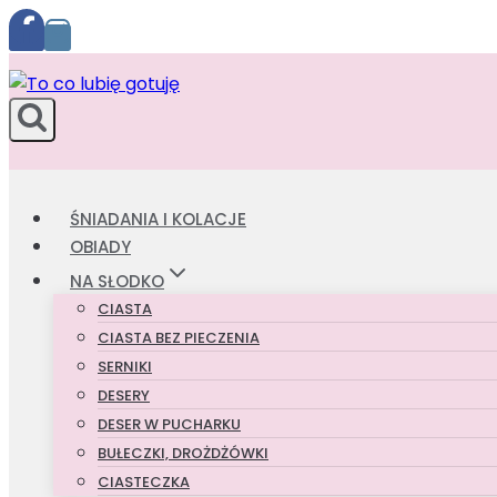
Przejdź
do
treści
ŚNIADANIA I KOLACJE
OBIADY
NA SŁODKO
CIASTA
CIASTA BEZ PIECZENIA
SERNIKI
DESERY
DESER W PUCHARKU
BUŁECZKI, DROŻDŻÓWKI
CIASTECZKA