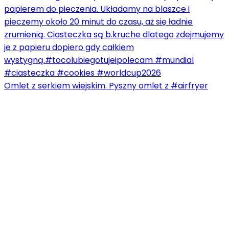
Omlet z serkiem wiejskim. Pyszny omlet z #airfryer