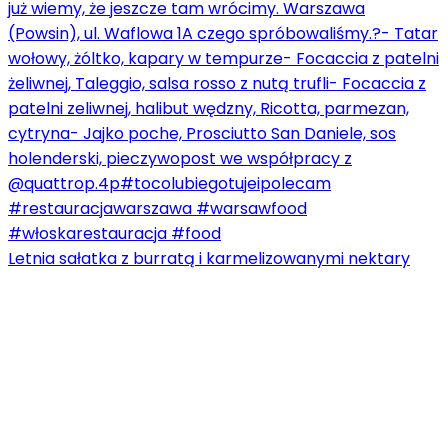
Letnia sałatka z burratą i karmelizowanymi nektary