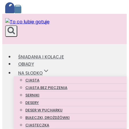
Przejdź
do
treści
ŚNIADANIA I KOLACJE
OBIADY
NA SŁODKO
CIASTA
CIASTA BEZ PIECZENIA
SERNIKI
DESERY
DESER W PUCHARKU
BUŁECZKI, DROŻDŻÓWKI
CIASTECZKA