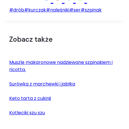
Tagi
#
drób
#
kurczak
#
naleśniki
#
ser
#
szpinak
wpisu:
Zobacz także
Muszle makaronowe nadziewane szpinakiem i
ricottą.
Surówka z marchewki i jabłka
Keto tarta z cukinii
Kotleciki szu szu