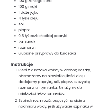
100 g żółtego sera
100 g mąki
1 duże jajko
4 łyżki oleju
sól
pieprz
0,5 łyżeczki słodkiej papryki
tymianek
rozmaryn
ulubione przyprawy do kurczaka
Instrukcje
Pierś z kurczaka kroimy w drobną kostkę,
obsmażamy na niewielkiej ilości oleju,
dodajemy paprykę, sól, pieprz, szczyptę
rozmarynu i tymianku. Smażymy do
miękkości lekko rumieniąc.
Szpinak rozmrozić, osączyć na sicie z
nadmiaru wody, jeśli używacie szpinaku w