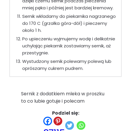
dzięki czemu sernik podczas pieczenia
mniej pęka i później jest bardziej kremowy.
Sernik wkładamy do piekarnika nagrzanego
do 170 C (grzałka góra-dół) i pieczemy
około 1 h.
Po upieczeniu wyjmujemy wodę i delikatnie
uchylając piekarnik zostawiamy sernik, aż
przestygnie.
Wystudzony sernik polewamy polewą lub
oprószamy cukrem pudrem.
Sernik z dodatkiem mleka w proszku
to co lubie gotuje i polecam
Podziel się: