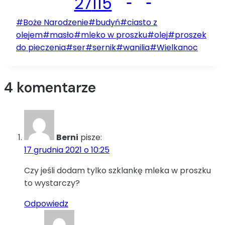
27
115
Tagi
#
Boże Narodzenie
#
budyń
#
ciasto z
wpisu:
olejem
#
masło
#
mleko w proszku
#
olej
#
proszek
do pieczenia
#
ser
#
sernik
#
wanilia
#
Wielkanoc
4 komentarze
Berni
pisze:
17 grudnia 2021 o 10:25
Czy jeśli dodam tylko szklankę mleka w proszku
to wystarczy?
Odpowiedz