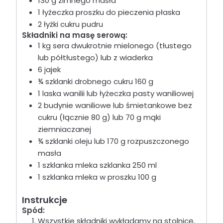
130
g
zimnego masła
1
łyżeczka
proszku do pieczenia
płaska
2
łyżki
cukru pudru
Składniki na masę serową:
1
kg
sera dwukrotnie mielonego (tłustego
lub półtłustego) lub z wiaderka
6
jajek
¾
szklanki
drobnego cukru
160 g
1
laska
wanilii lub łyżeczka pasty waniliowej
2
budynie waniliowe lub śmietankowe bez
cukru (łącznie 80 g)
lub 70 g mąki
ziemniaczanej
¾
szklanki
oleju
lub 170 g rozpuszczonego
masła
1
szklanka
mleka
szklanka 250 ml
1
szklanka
mleka w proszku
100 g
Instrukcje
Spód:
Wszystkie składniki wykładamy na stolnicę,