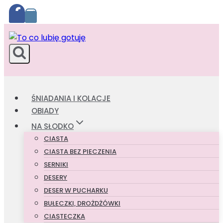
Przejdź
do
treści
ŚNIADANIA I KOLACJE
OBIADY
NA SŁODKO
CIASTA
CIASTA BEZ PIECZENIA
SERNIKI
DESERY
DESER W PUCHARKU
BUŁECZKI, DROŻDŻÓWKI
CIASTECZKA