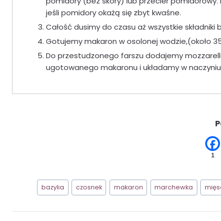
pomidory (bez skóry) lub przecier pomidorowy.
jeśli pomidory okażą się zbyt kwaśne.
Całość dusimy do czasu aż wszystkie składniki 
Gotujemy makaron w osolonej wodzie,(około 3
Do przestudzonego farszu dodajemy mozzarellę
ugotowanego makaronu i układamy w naczyniu 
P
1
Tagi
bazylia
czosnek
makaron
marchewka
mięs
wpisu: