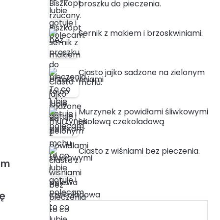
proszku do pieczenia.
Sernik z makiem i brzoskwiniami.
Ciasto jajko sadzone na zielonym
mchu.
Murzynek z powidłami śliwkowymi
i polewą czekoladową
Ciasto z wiśniami bez pieczenia.
em
ję