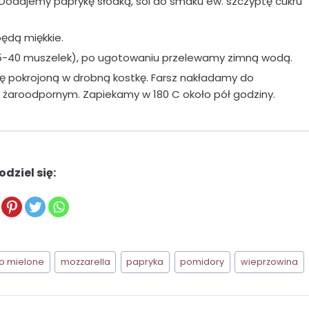
 Dodajemy paprykę słodką, sól do smaku ew. szczyptę cukru
będą miękkie.
5-40 muszelek), po ugotowaniu przelewamy zimną wodą.
 pokrojoną w drobną kostkę. Farsz nakładamy do
żaroodpornym. Zapiekamy w 180 C około pół godziny.
odziel się:
o mielone
mozzarella
papryka
pomidory
wieprzowina