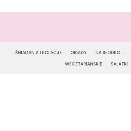
Przejdź
do
treści
ŚNIADANIA I KOLACJE
OBIADY
NA SŁODKO
WEGETARIAŃSKIE
SAŁATKI