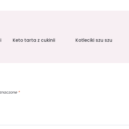
i
Keto tarta z cukinii
Kotleciki szu szu
oznaczone
*