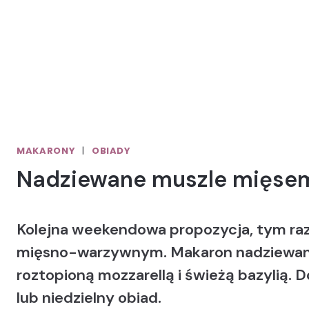
MAKARONY
|
OBIADY
Nadziewane muszle mięsem
Kolejna weekendowa propozycja, tym r
mięsno-warzywnym. Makaron nadziewan
roztopioną mozzarellą i świeżą bazylią.
lub niedzielny obiad.