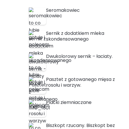
Seromakowiec
Sernik z dodatkiem mleka
skondensowanego
Dwukolorowy sernik – łaciaty.
Pasztet z gotowanego mięsa z
rosołu i warzyw.
Placki ziemniaczane
Biszkopt rzucany. Biszkopt bez