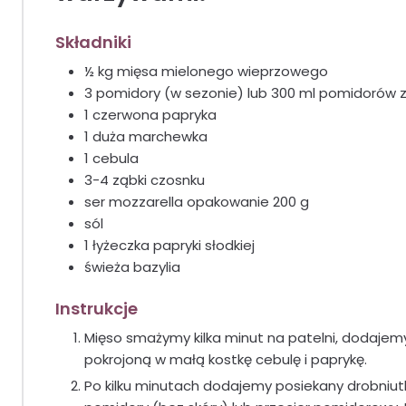
Składniki
½ kg mięsa mielonego wieprzowego
3 pomidory (w sezonie) lub 300 ml pomidorów z
1 czerwona papryka
1 duża marchewka
1 cebula
3-4 ząbki czosnku
ser mozzarella opakowanie 200 g
sól
1 łyżeczka papryki słodkiej
świeża bazylia
Instrukcje
Mięso smażymy kilka minut na patelni, dodajem
pokrojoną w małą kostkę cebulę i paprykę.
Po kilku minutach dodajemy posiekany drobniutk