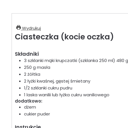
Wydrukuj
Ciasteczka (kocie oczka)
Składniki
3
szklanki
mąki krupczatki (szklanka 250 ml)
480 
250
g
masła
2
żółtka
2
łyżki
kwaśnej, gęstej śmietany
1/2
szklanki
cukru pudru
1
laska
wanilii
lub łyżka cukru waniliowego
dodatkowo:
dżem
cukier puder
Instrukcje