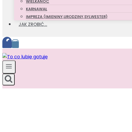
WIELKANOC
KARNAWAŁ
IMPREZA (IMIENINY,URODZINY,SYLWESTER)
JAK ZROBIĆ…