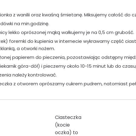
nka z wanilii oraz kwaśną śmietanę. Miksujemy całość do cza
dówki na min.godzinę.
nicy lekko oprószonej mąką wałkujemy je na 0,5 cm grubość.
k) foremki do kupienia w internecie wykrawamy część ciaste
lanką, a otworki nożem.
żonej papierem do pieczenia, pozostawiając odstępny międ
arnik góra-dół) i pieczemy około 10-15 minut lub do czasu, 
zenia należy kontrolować.
steczka z otworem oprószamy cukrem pudrem, natomiast p
Ciasteczka
(kocie
oczka) to