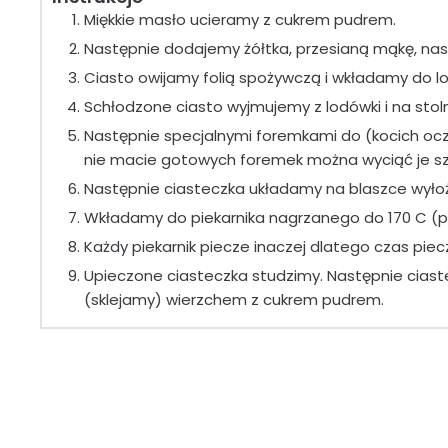
Miękkie masło ucieramy z cukrem pudrem.
Następnie dodajemy żółtka, przesianą mąkę, nasio
Ciasto owijamy folią spożywczą i wkładamy do lo
Schłodzone ciasto wyjmujemy z lodówki i na stol
Następnie specjalnymi foremkami do (kocich ocze
nie macie gotowych foremek można wyciąć je szk
Następnie ciasteczka układamy na blaszce wyło
Wkładamy do piekarnika nagrzanego do 170 C (piek
Każdy piekarnik piecze inaczej dlatego czas piec
Upieczone ciasteczka studzimy. Następnie cia
(sklejamy) wierzchem z cukrem pudrem.