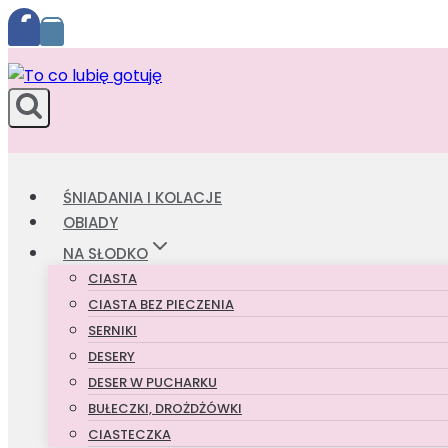
Przejdź
do
treści
ŚNIADANIA I KOLACJE
OBIADY
NA SŁODKO
CIASTA
CIASTA BEZ PIECZENIA
SERNIKI
DESERY
DESER W PUCHARKU
BUŁECZKI, DROŻDŻÓWKI
CIASTECZKA