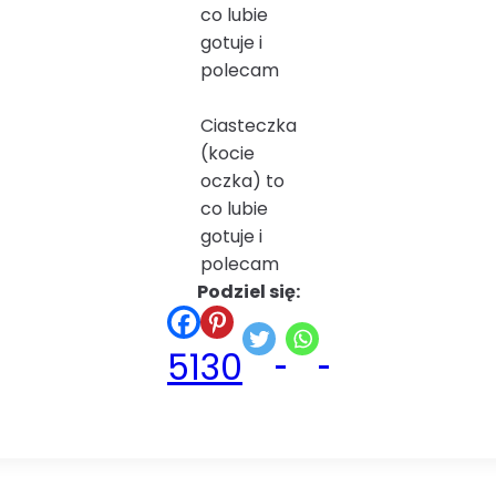
co lubie
gotuje i
polecam
Ciasteczka
(kocie
oczka) to
co lubie
gotuje i
polecam
Podziel się:
51
30