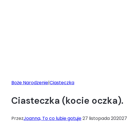
Boże Narodzenie
|
Ciasteczka
Ciasteczka (kocie oczka).
Przez
Joanna, To co lubię gotuję
27 listopada 2020
27