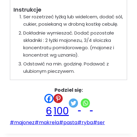
Instrukcje
Ser rozetrzeć łyżką lub widelcem, dodać sól,
cukier, posiekaną w drobną kostkę cebulę.
Dokładnie wymieszać. Dodać pozostałe
składniki : 2 łyżki majonezu, 3/4 słoiczka
koncentratu pomidorowego. (majonez i
koncentrat wg uznania).
Odstawić na min. godzinę. Podawać z
ulubionym pieczywem.
Podziel się:
6
100
Tagi
#
majonez
#
makrela
#
pasta
#
ryba
#
ser
wpisu: