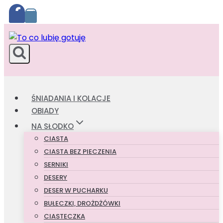
Przejdź
do
treści
ŚNIADANIA I KOLACJE
OBIADY
NA SŁODKO
CIASTA
CIASTA BEZ PIECZENIA
SERNIKI
DESERY
DESER W PUCHARKU
BUŁECZKI, DROŻDŻÓWKI
CIASTECZKA