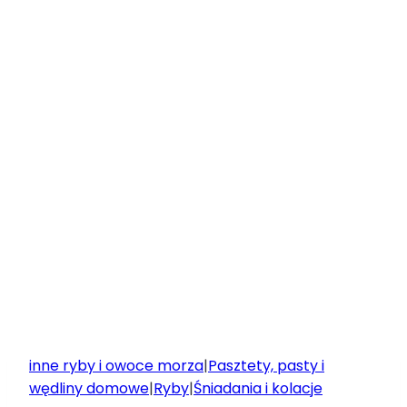
inne ryby i owoce morza
|
Pasztety, pasty i
wędliny domowe
|
Ryby
|
Śniadania i kolacje