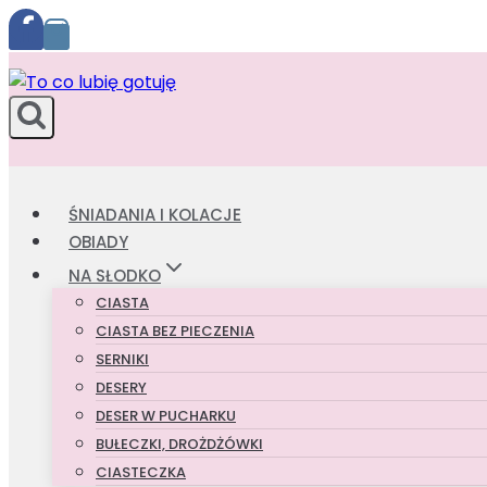
Przejdź
do
treści
ŚNIADANIA I KOLACJE
OBIADY
NA SŁODKO
CIASTA
CIASTA BEZ PIECZENIA
SERNIKI
DESERY
DESER W PUCHARKU
BUŁECZKI, DROŻDŻÓWKI
CIASTECZKA