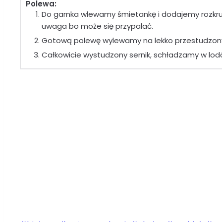
Polewa:
Do garnka wlewamy śmietankę i dodajemy rozkrus
uwaga bo może się przypalać.
Gotową polewę wylewamy na lekko przestudzony 
Całkowicie wystudzony sernik, schładzamy w lodó