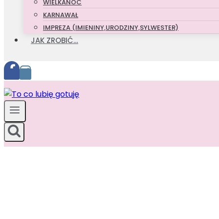
WIELKANOC
KARNAWAŁ
IMPREZA (IMIENINY,URODZINY,SYLWESTER)
JAK ZROBIĆ…