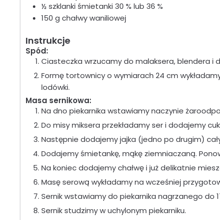
½
szklanki
śmietanki 30 % lub 36 %
150
g
chałwy waniliowej
Instrukcje
Spód:
Ciasteczka wrzucamy do malaksera, blendera i 
Formę tortownicy o wymiarach 24 cm wykładamy
lodówki.
Masa sernikowa:
Na dno piekarnika wstawiamy naczynie żaroodpor
Do misy miksera przekładamy ser i dodajemy cukie
Następnie dodajemy jajka (jedno po drugim) cały 
Dodajemy śmietankę, mąkę ziemniaczaną. Ponownie
Na koniec dodajemy chałwę i już delikatnie miesz
Masę serową wykładamy na wcześniej przygotow
Sernik wstawiamy do piekarnika nagrzanego do 17
Sernik studzimy w uchylonym piekarniku.