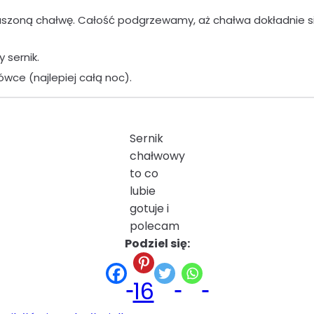
zoną chałwę. Całość podgrzewamy, aż chałwa dokładnie się 
sernik.
wce (najlepiej całą noc).
Sernik
chałwowy
to co
lubie
gotuje i
polecam
Podziel się:
16