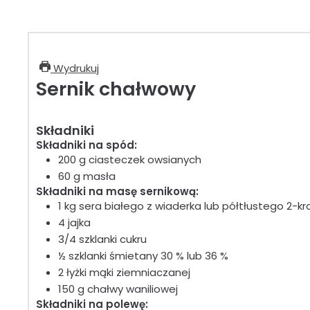
Wydrukuj
Sernik chałwowy
Składniki
Składniki na spód:
200
g
ciasteczek owsianych
60
g
masła
Składniki na masę sernikową:
1
kg
sera białego z wiaderka
lub półtłustego 2-k
4
jajka
3/4
szklanki
cukru
½
szklanki
śmietany 30 % lub 36 %
2
łyżki
mąki ziemniaczanej
150
g
chałwy waniliowej
Składniki na polewę: