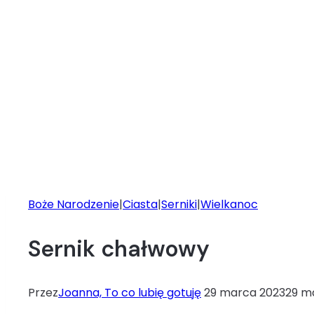
Boże Narodzenie
|
Ciasta
|
Serniki
|
Wielkanoc
Sernik chałwowy
Przez
Joanna, To co lubię gotuję
29 marca 2023
29 m